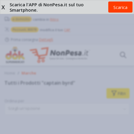
Scarica l'APP di NonPesa.it sul tuo
X
Scarica
Smartphone.
a domicilio
cambia in
Ritiro
Pozzuoli, 80078
modifica il tuo
CAP
Prima consegna
Dettagli
Home
Marche
Tutti i Prodotti "captain byrd"
Filtri
Ordina per
Scegli un'opzione