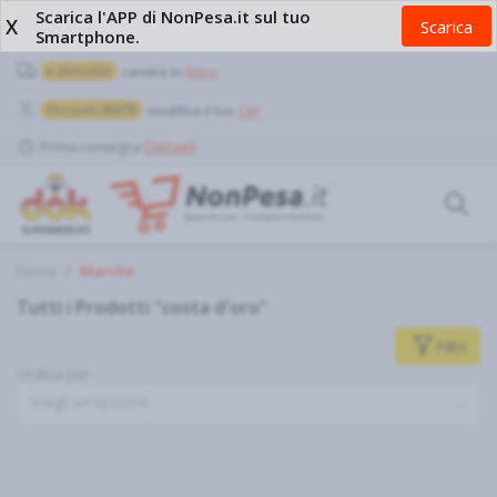
Scarica l'APP di NonPesa.it sul tuo
X
Scarica
Smartphone.
a domicilio
cambia in
Ritiro
Pozzuoli, 80078
modifica il tuo
CAP
Prima consegna
Dettagli
Home
Marche
Tutti i Prodotti "costa d'oro"
Filtri
Ordina per
Scegli un'opzione