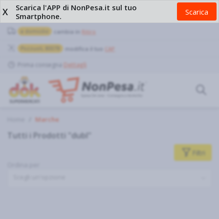
Scarica l'APP di NonPesa.it sul tuo
X
Scarica
Smartphone.
a domicilio
cambia in
Ritiro
Pozzuoli, 80078
modifica il tuo
CAP
Prima consegna
Dettagli
Home
Marche
Tutti i Prodotti "dubl"
Filtri
Ordina per
Scegli un'opzione