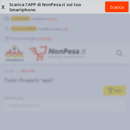
Scarica l'APP di NonPesa.it sul tuo
X
Scarica
Smartphone.
a domicilio
cambia in
Ritiro
Pozzuoli, 80078
modifica il tuo
CAP
Prima consegna
Dettagli
Home
Marche
Tutti i Prodotti "èpiù"
Filtri
Ordina per
Scegli un'opzione