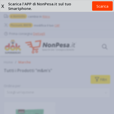
Scarica l'APP di NonPesa.it sul tuo
X
Scarica
Smartphone.
a domicilio
cambia in
Ritiro
Pozzuoli, 80078
modifica il tuo
CAP
Prima consegna
Dettagli
Home
Marche
Tutti i Prodotti "m&m's"
Filtri
Ordina per
Scegli un'opzione