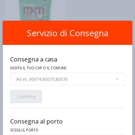
Servizio di Consegna
M&M'S
M&M's Minis, Confetti al
Consegna a casa
Cioccolato al Latte, Snack
Dolce, 176 g
€16,99 al kg/pz/lt
DIGITA IL TUO CAP O IL COMUNE
€2,99
Ad es. 80074,80075,80076
Conferma
Consegna al porto
SCEGLI IL PORTO