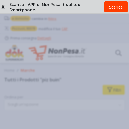
Scarica l'APP di NonPesa.it sul tuo
X
Scarica
Smartphone.
a domicilio
cambia in
Ritiro
Pozzuoli, 80078
modifica il tuo
CAP
Prima consegna
Dettagli
Home
Marche
Tutti i Prodotti "piz buin"
Filtri
Ordina per
Scegli un'opzione