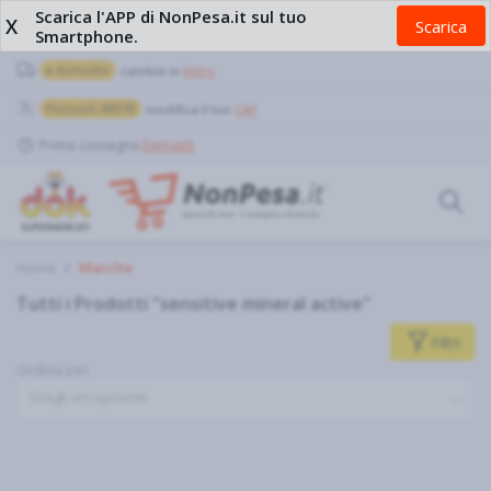
Scarica l'APP di NonPesa.it sul tuo
X
Scarica
Smartphone.
a domicilio
cambia in
Ritiro
Pozzuoli, 80078
modifica il tuo
CAP
Prima consegna
Dettagli
Home
Marche
Tutti i Prodotti "sensitive mineral active"
Filtri
Ordina per
Scegli un'opzione