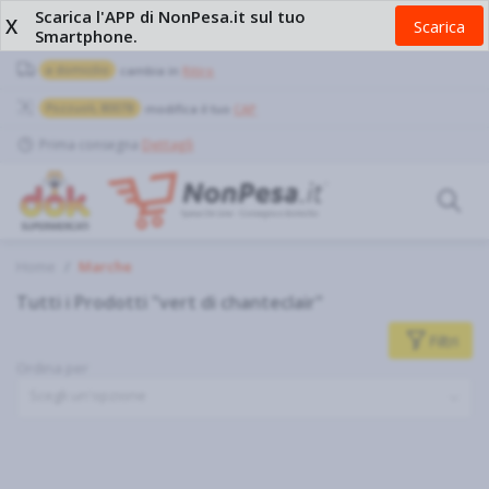
Scarica l'APP di NonPesa.it sul tuo
X
Scarica
Smartphone.
a domicilio
cambia in
Ritiro
Pozzuoli, 80078
modifica il tuo
CAP
Prima consegna
Dettagli
Home
Marche
Tutti i Prodotti "vert di chanteclair"
Filtri
Ordina per
Scegli un'opzione