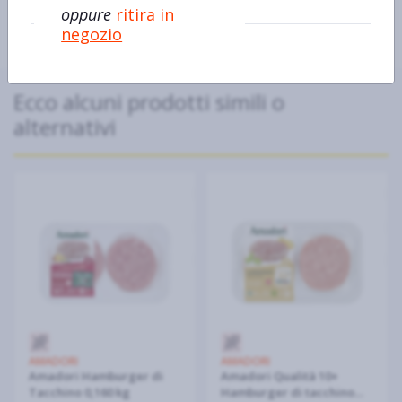
oppure
ritira in
negozio
Ecco alcuni prodotti simili o
alternativi
AMADORI
AMADORI
Amadori Hamburger di
Amadori Qualità 10+
Tacchino 0,160 kg
Hamburger di tacchino