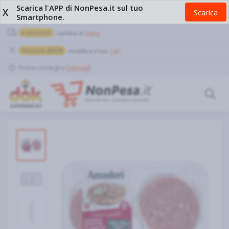
Scarica l'APP di NonPesa.it sul tuo
X
Scarica
Smartphone.
a domicilio
cambia in
Ritiro
Pozzuoli, 80078
modifica il tuo
CAP
Prima consegna
Dettagli