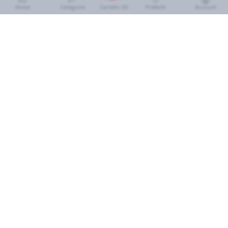
Home
Categorie
Preferiti
Account
Carrello (
0
)
INFORMAZIONI
Come Funziona
FAQ
Termini e Condizioni
Scarica l'App
Soluzione eGrocery per GDO
Zone di Copertura
IL MIO ACCOUNT
Accedi
Cronologia Ordini
I miei preferiti
SEGUICI SUI SOCIAL