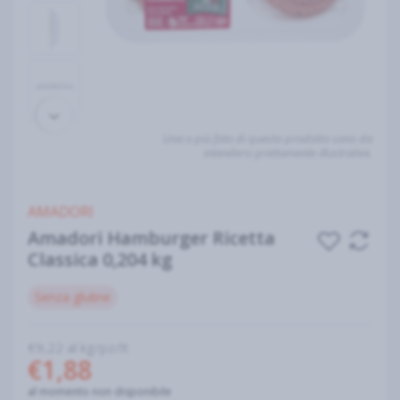
Una o più foto di questo prodotto sono da
intendersi prettamente illustrative.
AMADORI
Amadori Hamburger Ricetta
Classica 0,204 kg
Senza glutine
€9,22 al kg/pz/lt
€1,88
al momento non disponibile