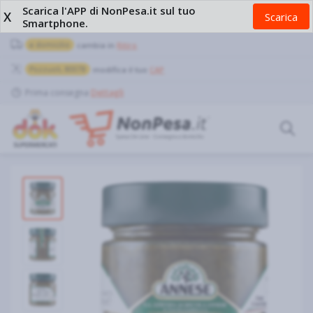
Scarica l'APP di NonPesa.it sul tuo
X
Scarica
Smartphone.
a domicilio
cambia in
Ritiro
Pozzuoli, 80078
modifica il tuo
CAP
Prima consegna
Dettagli