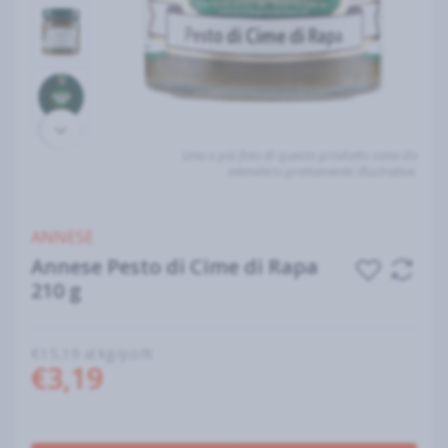
Una o più foto di questo prodotto sono da
intendersi prettamente illustrative.
ANNESE
Annese Pesto di Cime di Rapa
210 g
€15,19 al kg/pz/lt
€3,19