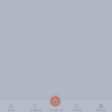
Home
Categorie
Preferiti
Account
Carrello (
0
)