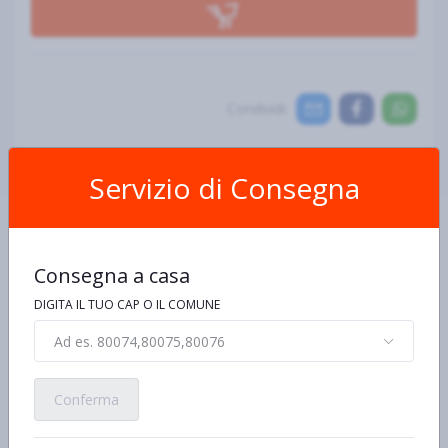
Condividi:
Servizio di Consegna
Consegna a casa
DIGITA IL TUO CAP O IL COMUNE
Scheda Prodotto
Ad es. 80074,80075,80076
Ingredienti e allergeni
Informazioni nutrizionali
De
Conferma