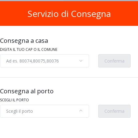
Servizio di Consegna
o più foto di questo prodotto sono da
intendersi prettamente illustrative.
Consegna a casa
Scheda Prodotto
DIGITA IL TUO CAP O IL COMUNE
Ad es. 80074,80075,80076
Conferma
Informazioni
Denominazione di
Consigli d'uso e
nutrizionali
vendita
conservazione
Consegna al porto
SCEGLI IL PORTO
Scegli il porto
Conferma