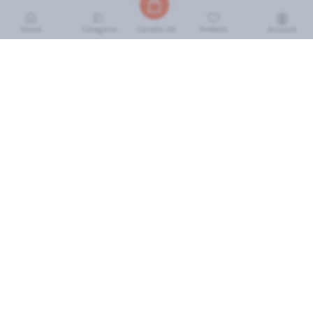
Home
Categorie
Preferiti
Account
Carrello (
0
)
INFORMAZIONI
Come Funziona
FAQ
Termini e Condizioni
Scarica l'App
Soluzione eGrocery per GDO
Zone di Copertura
IL MIO ACCOUNT
Accedi
Cronologia Ordini
I miei preferiti