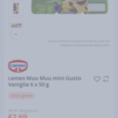
Una o più foto di questo prodotto sono da
intendersi prettamente illustrative.
cameo Muu Muu mini Gusto
Vaniglia 6 x 50 g
Senza glutine
€8,97 al kg/pz/lt
€2,69