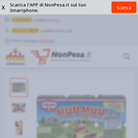
Scarica l'APP di NonPesa.it sul tuo
X
Scarica
Smartphone.
a domicilio
cambia in
Ritiro
Pozzuoli, 80078
modifica il tuo
CAP
Prima consegna
Dettagli