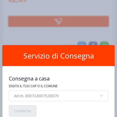
Condividi:
Servizio di Consegna
Consegna a casa
DIGITA IL TUO CAP O IL COMUNE
Ad es. 80074,80075,80076
Scheda Prodotto
Conferma
Ingredienti e allergeni
Informazioni nutrizionali
De