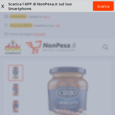
Scarica l'APP di NonPesa.it sul tuo
X
Scarica
Smartphone.
a domicilio
cambia in
Ritiro
Pozzuoli, 80078
modifica il tuo
CAP
Prima consegna
Dettagli