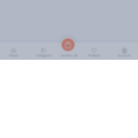
Home
Categorie
Preferiti
Account
Carrello (
0
)
INFORMAZIONI
Come Funziona
FAQ
Termini e Condizioni
Scarica l'App
Soluzione eGrocery per GDO
Zone di Copertura