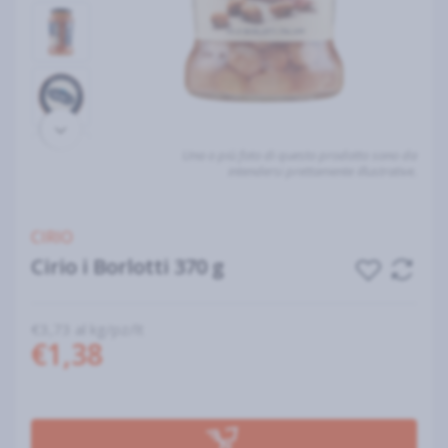
Una o più foto di questo prodotto sono da
intendersi prettamente illustrative.
CIRIO
Cirio i Borlotti 370 g
€3,73 al kg/pz/lt
€1,38