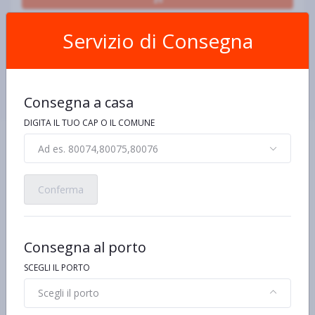
Servizio di Consegna
Condividi:
Consegna a casa
DIGITA IL TUO CAP O IL COMUNE
Ad es. 80074,80075,80076
Conferma
Scheda Prodotto
Consegna al porto
Ingredienti e allergeni
Informazioni nutrizionali
De
SCEGLI IL PORTO
Scegli il porto
Ingredienti
Fagioli