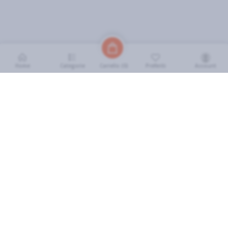
Home
Categorie
Preferiti
Account
Carrello (
0
)
INFORMAZIONI
Come Funziona
FAQ
Termini e Condizioni
Scarica l'App
Soluzione eGrocery per GDO
Zone di Copertura
IL MIO ACCOUNT