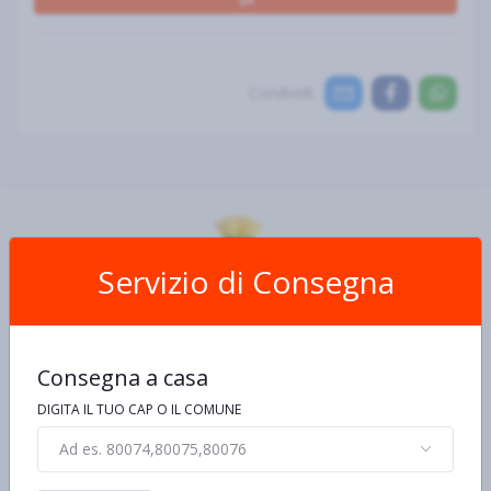
Condividi:
Servizio di Consegna
Scheda Prodotto
Consegna a casa
Ingredienti e allergeni
Informazioni nutrizionali
De
DIGITA IL TUO CAP O IL COMUNE
Ad es. 80074,80075,80076
Ingredienti
Pomodori pelati