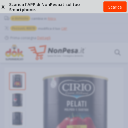
Scarica l'APP di NonPesa.it sul tuo
X
Scarica
Smartphone.
a domicilio
cambia in
Ritiro
Pozzuoli, 80078
modifica il tuo
CAP
Prima consegna
Dettagli