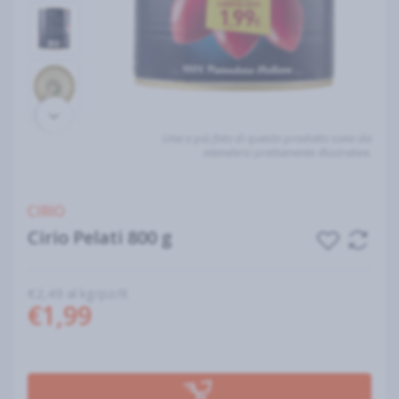
Una o più foto di questo prodotto sono da
intendersi prettamente illustrative.
CIRIO
Cirio Pelati 800 g
€2,49 al kg/pz/lt
€1,99