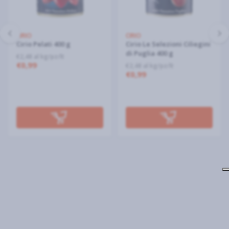
CIRIO
CIRIO
Cirio Pelati 400 g
Cirio Le Selezioni Ciliegini
di Puglia 400 g
€2,48 al kg/pz/lt
€0,99
€2,48 al kg/pz/lt
€0,99