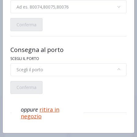
Ad es. 80074,80075,80076
Ingredienti
Sgombri
Conferma
Olio di oliva
Sale
Altro testo relativo ad allergeni
Sgombri - Contiene
Consegna al porto
Caratteristiche
SCEGLI IL PORTO
Ricco di Omega 3
100% Naturale
Scegli il porto
Conferma
Ecco alcuni prodotti simili o
oppure
ritira in
alternativi
negozio