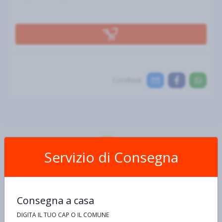
Condividi:
Servizio di Consegna
Scheda Prodotto
Consegna a casa
Ingredienti e allergeni
Informazioni nutrizionali
De
DIGITA IL TUO CAP O IL COMUNE