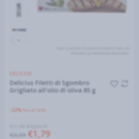
Una o più foto di questo prodotto sono da
intendersi prettamente illustrative.
DELICIUS
Delicius Filetti di Sgombro
Grigliato all'olio di oliva 85 g
-22%
fino al 19/08
€21,06 al kg/pz/lt
€1,79
€2,29