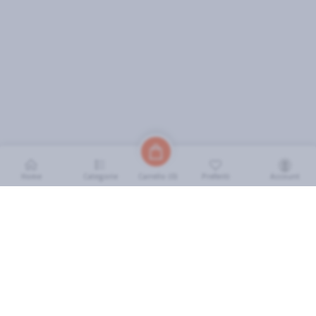
Home
Categorie
Preferiti
Account
Carrello (
0
)
INFORMAZIONI
Come Funziona