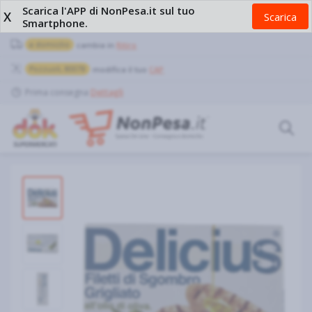
Scarica l'APP di NonPesa.it sul tuo
X
Scarica
Smartphone.
a domicilio
cambia in
Ritiro
Pozzuoli, 80078
modifica il tuo
CAP
Prima consegna
Dettagli