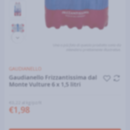
Una o più foto di questo prodotto sono da
intendersi prettamente illustrative.
GAUDIANELLO
Gaudianello Frizzantissima dal
Monte Vulture 6 x 1,5 litri
€0,22 al kg/pz/lt
€1,98