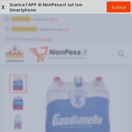
Scarica l'APP di NonPesa.it sul tuo
X
Scarica
Smartphone.
a domicilio
cambia in
Ritiro
Pozzuoli, 80078
modifica il tuo
CAP
Prima consegna
Dettagli