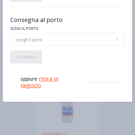
Caratteristiche
Ricca di sali minerali
Consegna al porto
SCEGLI IL PORTO
Scegli il porto
Ecco alcuni prodotti simili o
alternativi
Conferma
oppure
ritira in
negozio
GAUDIANELLO