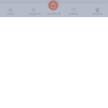
Home
Categorie
Preferiti
Account
Carrello (
0
)
INFORMAZIONI
Come Funziona
FAQ
Termini e Condizioni
Scarica l'App
Soluzione eGrocery per GDO
Zone di Copertura
IL MIO ACCOUNT
Accedi
Cronologia Ordini
I miei preferiti