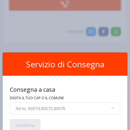
Condividi:
Servizio di Consegna
Consegna a casa
Scheda Prodotto
DIGITA IL TUO CAP O IL COMUNE
Ad es. 80074,80075,80076
Ingredienti e allergeni
Informazioni nutrizionali
De
Conferma