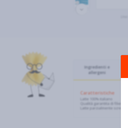
Una 
Ingredienti e
allergeni
Caratteristiche
Latte 100% italiano
Qualità garantita di filiera
Latte parzialmente screma