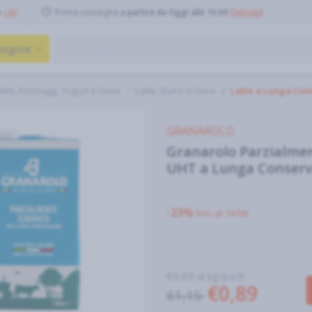
Prima consegna
a partire da Oggi alle 16:00
Dettagli
o
CAP
tegorie
atte, Formaggi, Yogurt e Uova
Latte, Burro e Uova
Latte a Lunga Con
GRANAROLO
Granarolo Parzialme
UHT a Lunga Conserva
-23%
fino al 19/08
€0,89 al kg/pz/lt
€0,89
€1,15