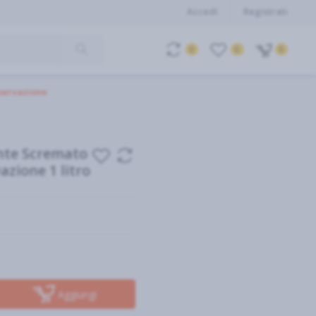
Accedi
Registrati
0
0
0
servazione
nte Scremato
zione 1 litro
Aggiungi