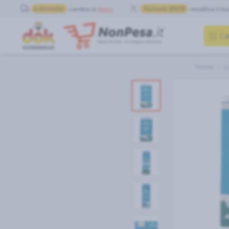
a domicilio
cambia in
Ritiro
Pozzuoli, 80078
modifica il tu
Ca
Home
L