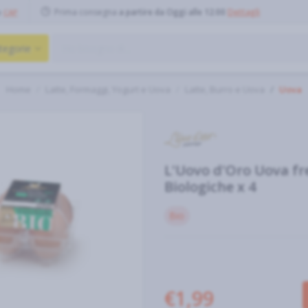
Prima consegna
a partire da Oggi alle 12:00
Dettagli
o
CAP
tegorie
Home
Latte, Formaggi, Yogurt e Uova
Latte, Burro e Uova
Uova
L'Uovo d'Oro Uova fr
Biologiche x 4
Bio
€1,99