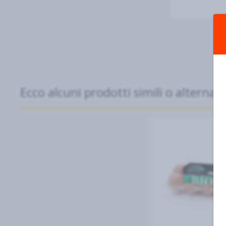
Una 
Ecco alcuni prodotti simili o alternati