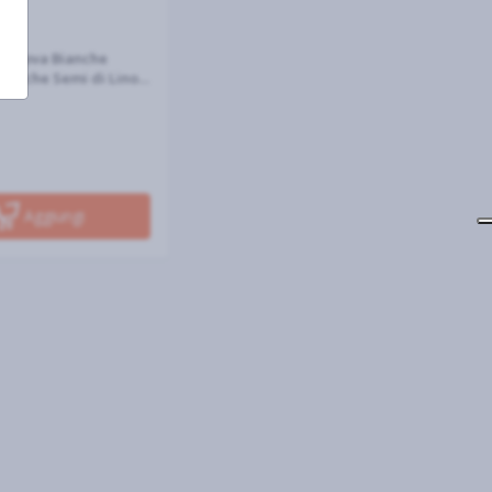
RO
ro Uova Bianche
logiche Semi di Lino x
Aggiungi