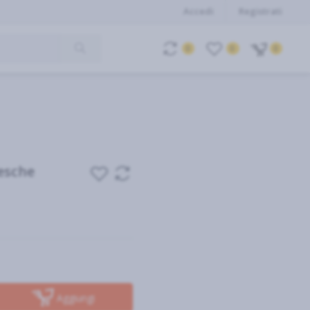
Accedi
Registrati
0
0
0
esche
Aggiungi