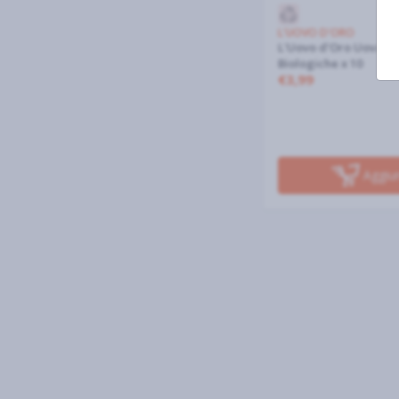
L'UOVO D'ORO
L'Uovo d'Oro Uova fr
Biologiche x 10
€3,99
Aggiu