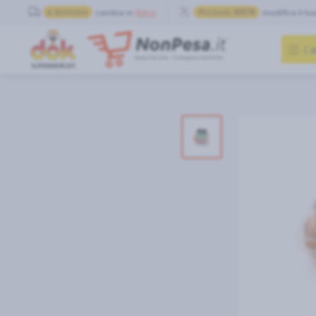
a domicilio
cambia in
Ritiro
Pozzuoli, 80078
modifica il tu
Ca