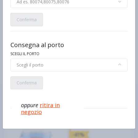
Ingredienti
Ad es. 80074,80075,80076
Yogurt
magro
3,5% Zucchero
1,3% Destrosio
Conferma
Aroma naturale
Altro testo relativo ad allergeni
Yogurt - Contiene
Consegna al porto
Caratteristiche
8 Vasetti - Formato risparmio
SCEGLI IL PORTO
Un piacere unico, senza rinunce
Scegli il porto
Conferma
Ecco alcuni prodotti simili o
alternativi
oppure
ritira in
negozio
-41%