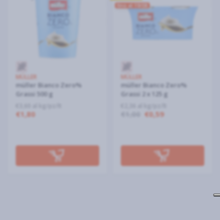
fino al 19/08
MÜLLER
MÜLLER
müller Bianco Zero%
müller Bianco Zero%
Grassi 500 g
Grassi 2 x 125 g
€3,60 al kg/pz/lt
€2,36 al kg/pz/lt
€1,80
€1,00
€0,59