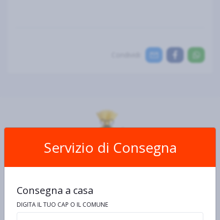
Condividi:
Servizio di Consegna
Scheda Prodotto
Ingredienti e allergeni
Informazioni nutrizionali
De
Consegna a casa
DIGITA IL TUO CAP O IL COMUNE