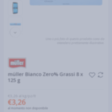
Una o più foto di questo prodotto sono da
intendersi prettamente illustrative.
müller Bianco Zero% Grassi 8 x
125 g
€3,26 al kg/pz/lt
€3,26
al momento non disponibile