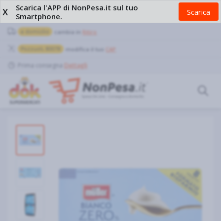
Scarica l'APP di NonPesa.it sul tuo
X
Scarica
Smartphone.
a domicilio
cambia in
Ritiro
Pozzuoli, 80078
modifica il tuo
CAP
Prima consegna
Dettagli