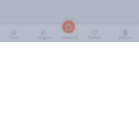
Home
Categorie
Preferiti
Account
Carrello (
0
)
INFORMAZIONI
Come Funziona
FAQ
Termini e Condizioni
Scarica l'App
Soluzione eGrocery per GDO
Zone di Copertura
IL MIO ACCOUNT