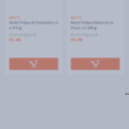
MUTTI
MUTTI
Mutti Polpa di Pomodoro 2
Mutti Polpa Datterini in
x 210 g
Pezzi 2 x 300 g
€3,52 al kg/pz/lt
€3,30 al kg/pz/lt
€1,48
€1,98