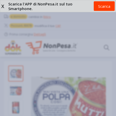
Scarica l'APP di NonPesa.it sul tuo
X
Scarica
Smartphone.
a domicilio
cambia in
Ritiro
Pozzuoli, 80078
modifica il tuo
CAP
Prima consegna
Dettagli