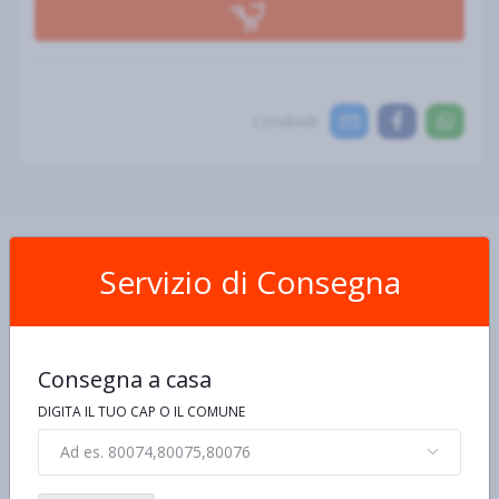
Condividi:
Servizio di Consegna
Scheda Prodotto
Consegna a casa
DIGITA IL TUO CAP O IL COMUNE
Ingredienti e allergeni
Informazioni nutrizionali
De
Ad es. 80074,80075,80076