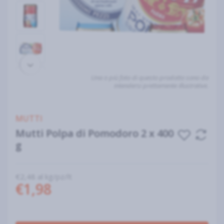
Una o più foto di questo prodotto sono da
intendersi prettamente illustrative.
MUTTI
Mutti Polpa di Pomodoro 2 x 400
g
€2,48 al kg/pz/lt
€1,98