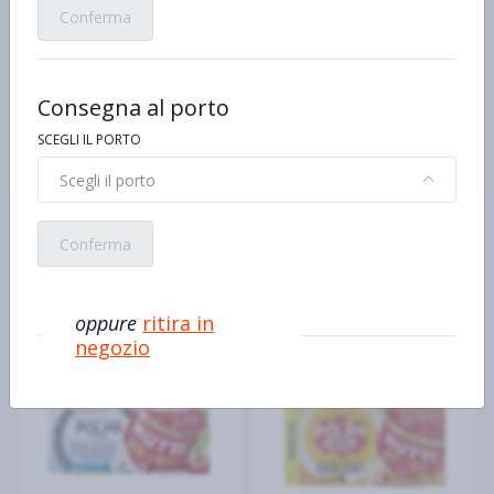
Ingredienti
Conferma
Pomodoro 99,8%
Sale
Caratteristiche
100% Pomodoro Italiano - In finissimi pezzi
Consegna al porto
SCEGLI IL PORTO
Scegli il porto
Ecco alcuni prodotti simili o
Conferma
alternativi
oppure
ritira in
negozio