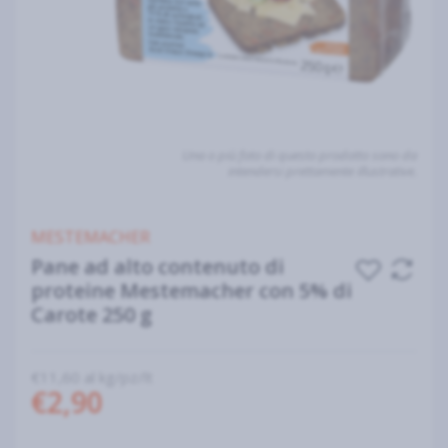
Una o più foto di questo prodotto sono da
intendersi prettamente illustrative.
MESTEMACHER
Pane ad alto contenuto di
proteine Mestemacher con 5% di
Carote 250 g
€11,60 al kg/pz/lt
€2,90