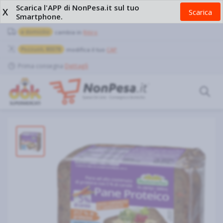
Scarica l'APP di NonPesa.it sul tuo
X
Scarica
Smartphone.
a domicilio
cambia in
Ritiro
Pozzuoli, 80078
modifica il tuo
CAP
Prima consegna
Dettagli