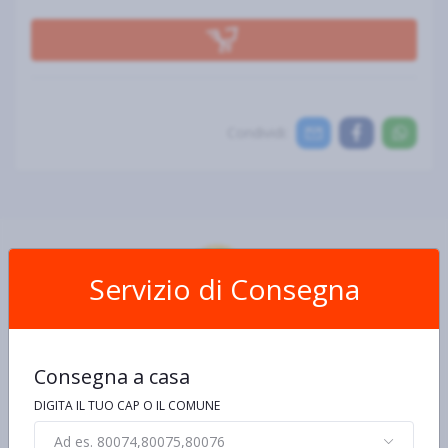
Condividi:
Servizio di Consegna
Scheda Prodotto
Consegna a casa
Ingredienti e allergeni
Informazioni nutrizionali
De
DIGITA IL TUO CAP O IL COMUNE
Ad es. 80074,80075,80076