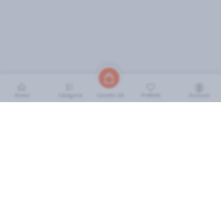
Home
Categorie
Preferiti
Account
Carrello (
0
)
INFORMAZIONI
Come Funziona
FAQ
Termini e Condizioni
Scarica l'App
Soluzione eGrocery per GDO