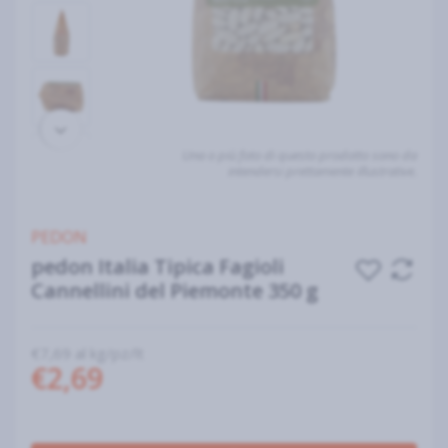
Una o più foto di questo prodotto sono da
intendersi prettamente illustrative.
PEDON
pedon Italia Tipica Fagioli
Cannellini del Piemonte 350 g
€7,69 al kg/pz/lt
€2,69