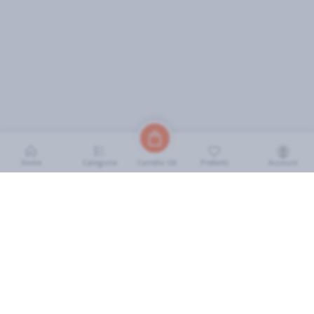
Home
Categorie
Preferiti
Account
Carrello (
0
)
INFORMAZIONI
Come Funziona
FAQ
Termini e Condizioni