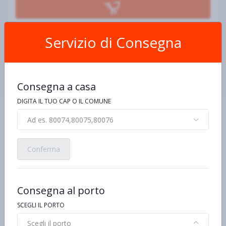
Servizio di Consegna
Condividi:
Consegna a casa
DIGITA IL TUO CAP O IL COMUNE
Ad es. 80074,80075,80076
Conferma
Scheda Prodotto
Consegna al porto
Ingredienti e allergeni
Informazioni nutrizionali
De
SCEGLI IL PORTO
Scegli il porto