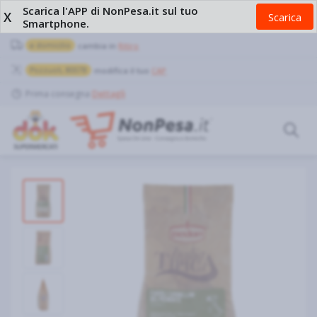
Scarica l'APP di NonPesa.it sul tuo
X
Scarica
Smartphone.
a domicilio
cambia in
Ritiro
Pozzuoli, 80078
modifica il tuo
CAP
Prima consegna
Dettagli