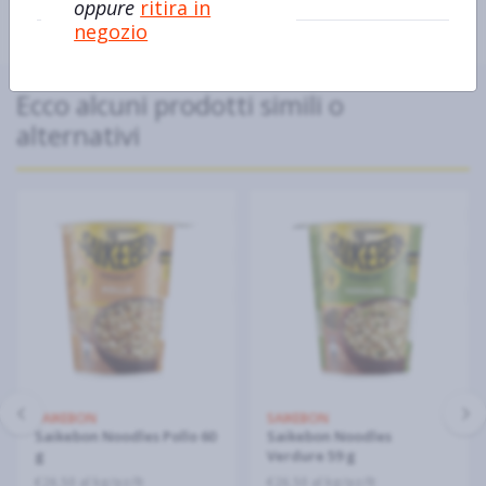
oppure
ritira in
negozio
Ecco alcuni prodotti simili o
alternativi
SAIKEBON
SAIKEBON
Saikebon Noodles Pollo 60
Saikebon Noodles
g
Verdure 59 g
€26,50 al kg/pz/lt
€26,50 al kg/pz/lt