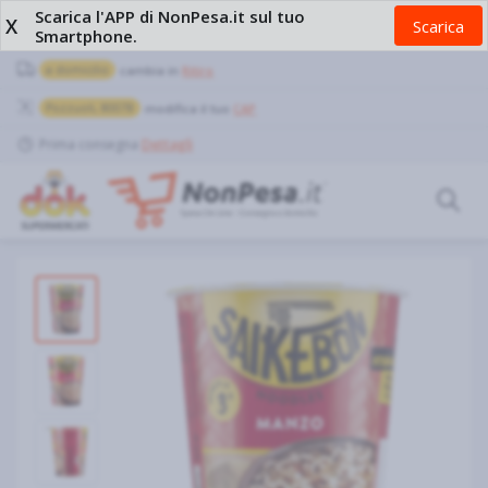
Scarica l'APP di NonPesa.it sul tuo
X
Scarica
Smartphone.
a domicilio
cambia in
Ritiro
Pozzuoli, 80078
modifica il tuo
CAP
Prima consegna
Dettagli