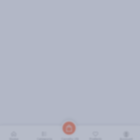
Home
Categorie
Preferiti
Account
Carrello (
0
)