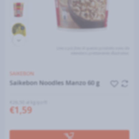
Una o più foto di questo prodotto sono da
intendersi prettamente illustrative.
SAIKEBON
Saikebon Noodles Manzo 60 g
€26,50 al kg/pz/lt
€1,59