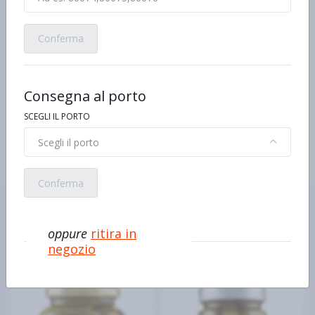
Ingredienti
Acqua
Conferma
Olive
Sale
Correttore di acidità: acido citrico
Antiossidante: acido ascorbico
Consegna al porto
Caratteristiche
Ideale per aperitivi e insalate
SCEGLI IL PORTO
Scegli il porto
Conferma
Ecco alcuni prodotti simili o
alternativi
oppure
ritira in
negozio