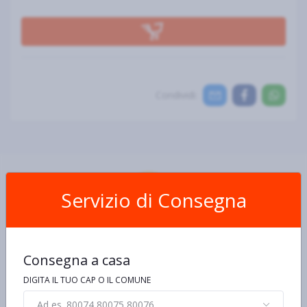
Condividi:
Servizio di Consegna
Scheda Prodotto
Consegna a casa
Ingredienti e allergeni
Informazioni nutrizionali
De
DIGITA IL TUO CAP O IL COMUNE
Ad es. 80074,80075,80076