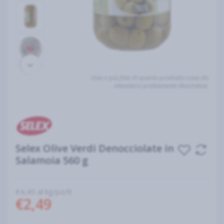
Una o più foto di questo prodotto sono da
intendersi prettamente illustrative.
Selex Olive Verdi Denocciolate in
Salamoia 560 g
€4,45 al kg/pz/lt
€2,49