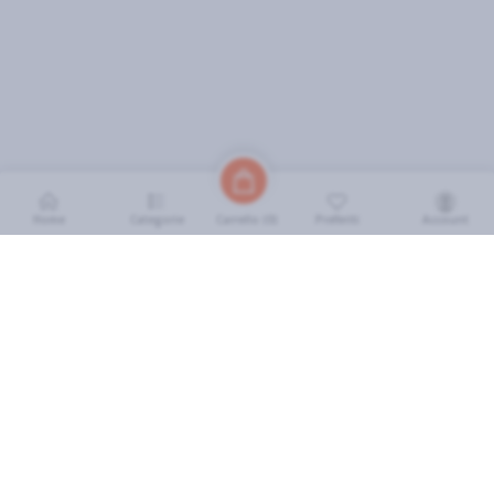
Home
Categorie
Preferiti
Account
Carrello (
0
)
INFORMAZIONI
Come Funziona
FAQ
Termini e Condizioni
Scarica l'App
Soluzione eGrocery per GDO