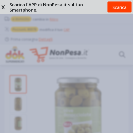
Scarica l'APP di NonPesa.it sul tuo
X
Scarica
Smartphone.
a domicilio
cambia in
Ritiro
Pozzuoli, 80078
modifica il tuo
CAP
Prima consegna
Dettagli