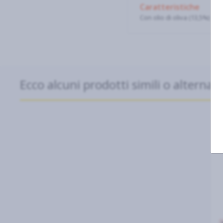
Caratteristiche
Con olio di oliva (13,5%)
Ecco alcuni prodotti simili o alternati