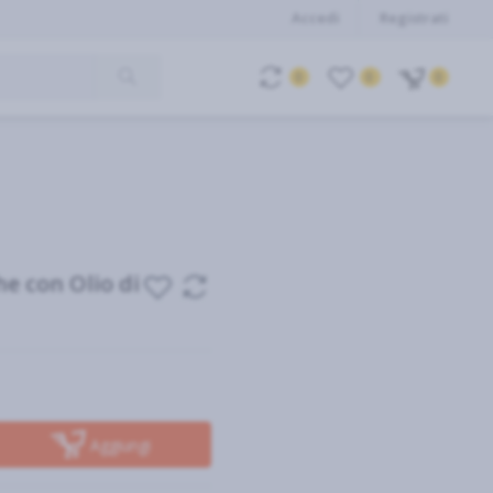
Accedi
Registrati
0
0
0
he con Olio di
Aggiungi