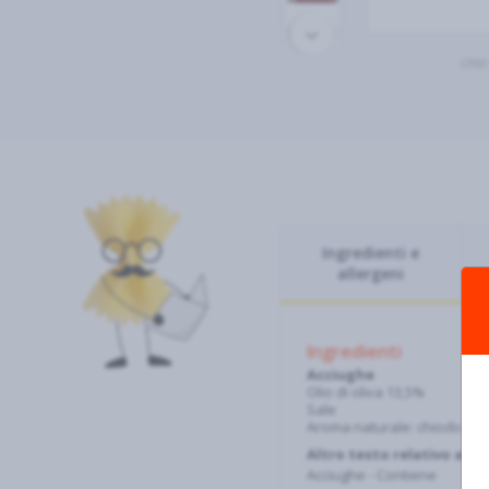
Una 
Ingredienti e
allergeni
Ingredienti
Acciughe
Olio di oliva 13,5%
Sale
Aroma naturale: chiodo di 
Altro testo relativo ad a
Acciughe - Contiene