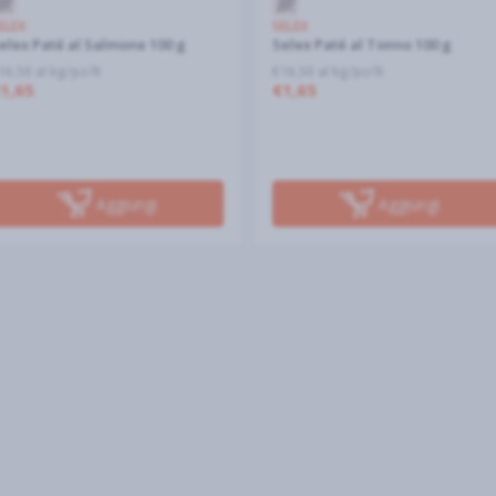
ELEX
SELEX
elex Paté al Salmone 100 g
Selex Paté al Tonno 100 g
16,50 al kg/pz/lt
€16,50 al kg/pz/lt
1,65
€1,65
Aggiungi
Aggiungi