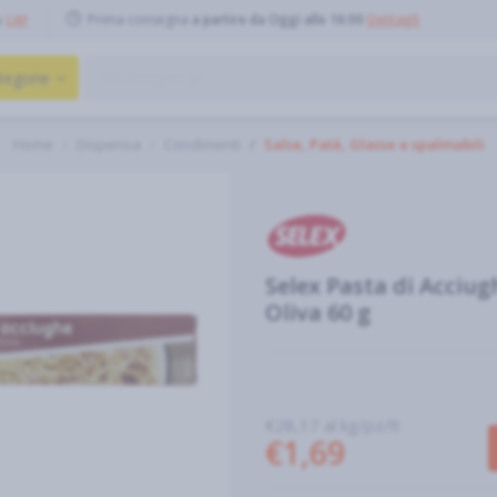
Prima consegna
a partire da Oggi alle 16:00
Dettagli
o
CAP
tegorie
Home
Dispensa
Condimenti
Salse, Patè, Glasse e spalmabili
Selex Pasta di Acciug
Oliva 60 g
€28,17 al kg/pz/lt
€1,69