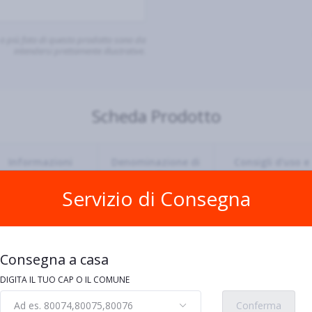
o più foto di questo prodotto sono da
intendersi prettamente illustrative.
Scheda Prodotto
Informazioni
Denominazione di
Consigli d'uso e
nutrizionali
vendita
conservazione
Servizio di Consegna
Consegna a casa
garofano
DIGITA IL TUO CAP O IL COMUNE
llergeni
Ad es. 80074,80075,80076
Conferma