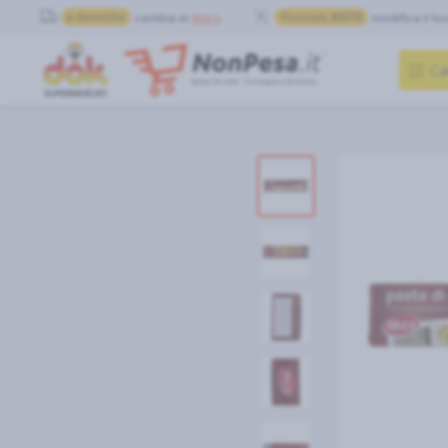
a domicilio
cambia in
Ritiro
Pozzuoli, 80078
modifica il tu
Ca