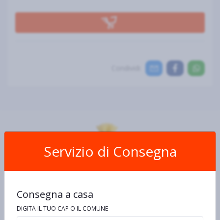
Condividi:
Servizio di Consegna
Scheda Prodotto
Consegna a casa
Ingredienti e allergeni
Informazioni nutrizionali
De
DIGITA IL TUO CAP O IL COMUNE