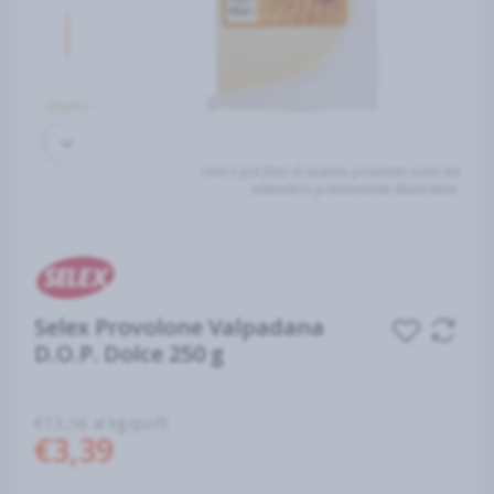
Una o più foto di questo prodotto sono da
intendersi prettamente illustrative.
Selex Provolone Valpadana
D.O.P. Dolce 250 g
€13,56 al kg/pz/lt
€3,39