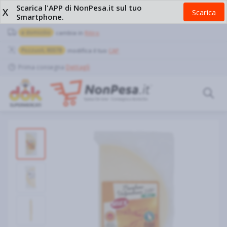
Scarica l'APP di NonPesa.it sul tuo
X
Scarica
Smartphone.
a domicilio
cambia in
Ritiro
Pozzuoli, 80078
modifica il tuo
CAP
Prima consegna
Dettagli