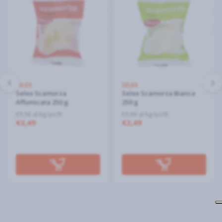
SELEX
SELEX
Selex Scamorza
Selex Scamorza Bianca
Affumicata 250 g
250 g
€9,96 al kg/pz/lt
€9,96 al kg/pz/lt
€2,49
€2,49