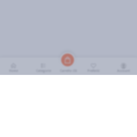
Home
Categorie
Preferiti
Account
Carrello (
0
)
INFORMAZIONI
Come Funziona
FAQ
Termini e Condizioni