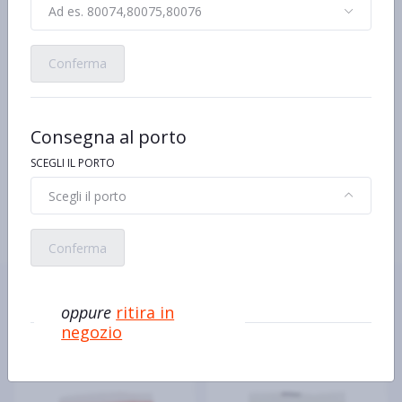
Ad es. 80074,80075,80076
Ingredienti
Latte
Sale
Conferma
Caglio
Crosta non edibile trattata con conservanti E203, E235
Allergeni
Consegna al porto
Contiene Latte
Caratteristiche
SCEGLI IL PORTO
Denominazione d'Origine Protetta
Scegli il porto
Conferma
Ecco alcuni prodotti simili o
oppure
ritira in
alternativi
negozio