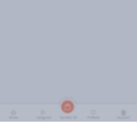
Home
Categorie
Preferiti
Account
Carrello (
0
)