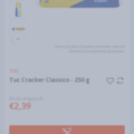
Una o più foto di questo prodotto sono da
intendersi prettamente illustrative.
TUC
Tuc Cracker Classico - 250 g
€9,56 al kg/pz/lt
€2,39