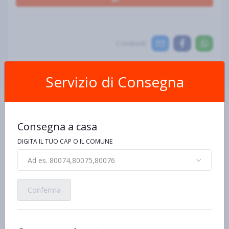
Condividi:
Servizio di Consegna
Consegna a casa
DIGITA IL TUO CAP O IL COMUNE
Scheda Prodotto
Ad es. 80074,80075,80076
Ingredienti e allergeni
Informazioni nutrizionali
De
Conferma
Ingredienti
Farina di
frumento
80 %