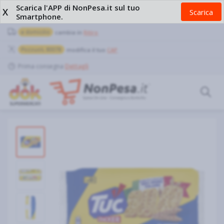
Scarica l'APP di NonPesa.it sul tuo
X
Scarica
Smartphone.
a domicilio
cambia in
Ritiro
Pozzuoli, 80078
modifica il tuo
CAP
Prima consegna
Dettagli