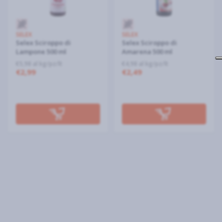
SELEX
SELEX
Selex Sciroppo di
Selex Sciroppo di
Lampone 500 ml
Amarena 500 ml
€5,98 al kg/pz/lt
€4,98 al kg/pz/lt
€2,99
€2,49