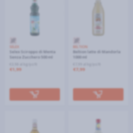
SELEX
BELTION
Selex Sciroppo di Menta
Beltion latte di Mandorla
Senza Zucchero 500 ml
1000 ml
€3,98 al kg/pz/lt
€7,99 al kg/pz/lt
€1,99
€7,99