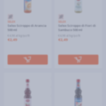
SELEX
SELEX
Selex Sciroppo di Arancia
Selex Sciroppo di Fiori di
500 ml
Sambuco 500 ml
€4,98 al kg/pz/lt
€4,98 al kg/pz/lt
€2,49
€2,49