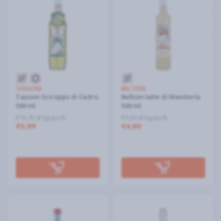
TASSONI
BELTION
Tassoni Sciroppo di Cedro
Beltion latte di Mandorla
560 ml
500 ml
€10,70 al kg/pz/lt
€9,60 al kg/pz/lt
€5,99
€4,80