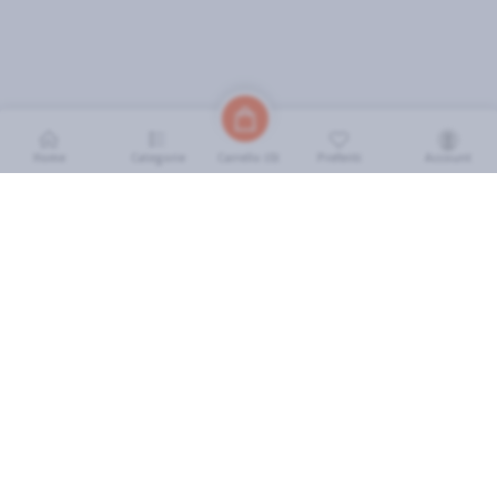
Home
Categorie
Preferiti
Account
Carrello (
0
)
INFORMAZIONI
Come Funziona
FAQ
Termini e Condizioni
Scarica l'App
Soluzione eGrocery per GDO
Zone di Copertura