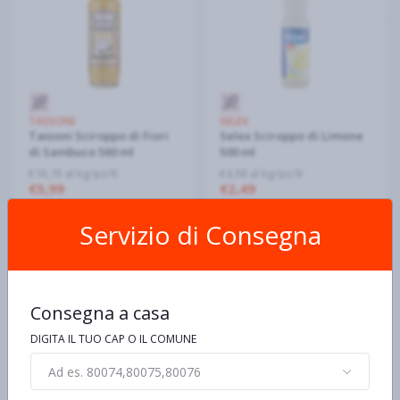
TASSONI
SELEX
Tassoni Sciroppo di Fiori
Selex Sciroppo di Limone
di Sambuco 560 ml
500 ml
€10,70 al kg/pz/lt
€4,98 al kg/pz/lt
€5,99
€2,49
Servizio di Consegna
Consegna a casa
DIGITA IL TUO CAP O IL COMUNE
Ad es. 80074,80075,80076