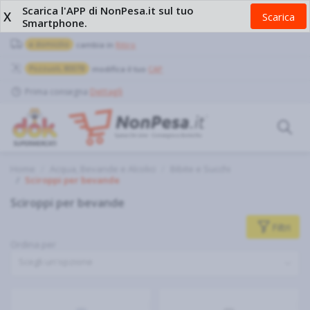
Scarica l'APP di NonPesa.it sul tuo
X
Scarica
Smartphone.
a domicilio
cambia in
Ritiro
Pozzuoli, 80078
modifica il tuo
CAP
Prima consegna
Dettagli
Home
Acqua, Bevande e Alcolici
Bibite e Succhi
Sciroppi per bevande
Sciroppi per bevande
Filtri
Ordina per
Scegli un'opzione