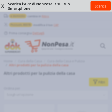
Scarica l'APP di NonPesa.it sul tuo
X
Scarica
Smartphone.
a domicilio
cambia in
Ritiro
Pozzuoli, 80078
modifica il tuo
CAP
Prima consegna
Dettagli
Home
Cura della Casa
Cura della Casa e Pulizia
Altri prodotti per la pulizia della casa
Altri prodotti per la pulizia della casa
Filtri
Ordina per
Scegli un'opzione