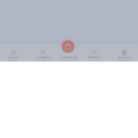
Home
Categorie
Preferiti
Account
Carrello (
0
)
INFORMAZIONI
Come Funziona
FAQ
Termini e Condizioni
Scarica l'App
Soluzione eGrocery per GDO