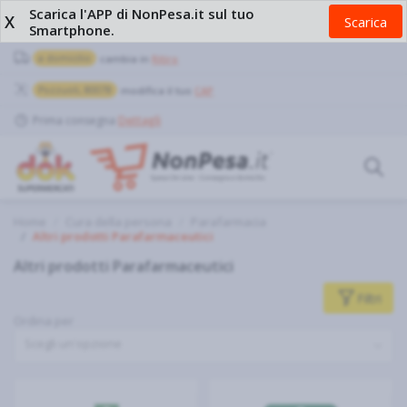
Scarica l'APP di NonPesa.it sul tuo
X
Scarica
Smartphone.
a domicilio
cambia in
Ritiro
Pozzuoli, 80078
modifica il tuo
CAP
Prima consegna
Dettagli
Home
Cura della persona
Parafarmacia
Altri prodotti Parafarmaceutici
Altri prodotti Parafarmaceutici
Filtri
Ordina per
Scegli un'opzione