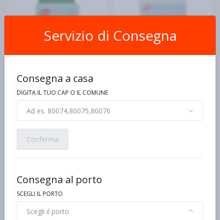
Servizio di Consegna
Consegna a casa
SELEX
SELEX
Selex Contenitore Sterile
Selex Copri Water
DIGITA IL TUO CAP O IL COMUNE
per Urine con Guanti
Biodegradabili 10 pezzi
€0,79
€1,00
Ad es. 80074,80075,80076
Conferma
Consegna al porto
SCEGLI IL PORTO
Scegli il porto