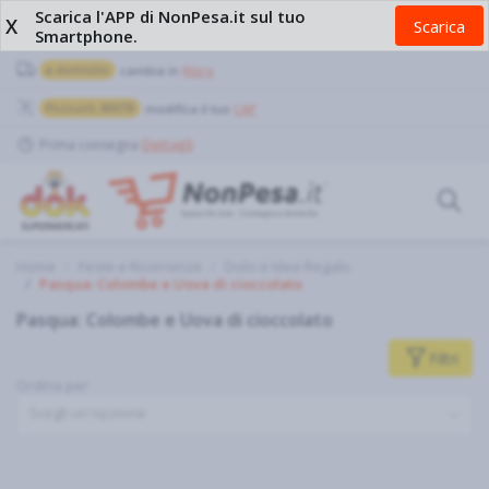
Scarica l'APP di NonPesa.it sul tuo
X
Scarica
Smartphone.
a domicilio
cambia in
Ritiro
Pozzuoli, 80078
modifica il tuo
CAP
Prima consegna
Dettagli
Home
Feste e Ricorrenze
Dolci e Idee Regalo
Pasqua: Colombe e Uova di cioccolato
Pasqua: Colombe e Uova di cioccolato
Filtri
Ordina per
Scegli un'opzione