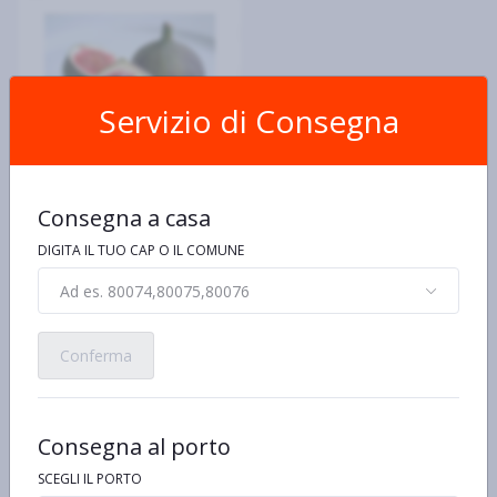
Servizio di Consegna
Fichi fioroni
Consegna a casa
€6,49 al kg/pz/lt
100gr
DIGITA IL TUO CAP O IL COMUNE
€0,65
Ad es. 80074,80075,80076
Conferma
Consegna al porto
SCEGLI IL PORTO