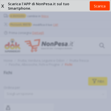
Scarica l'APP di NonPesa.it sul tuo
X
Scarica
Smartphone.
a domicilio
cambia in
Ritiro
Pozzuoli, 80078
modifica il tuo
CAP
Prima consegna
Dettagli
Home
Frutta, Verdura, Legumi e Odori
Frutta fresca
Pesche, Albicocche, Fichi e Prugne
Fichi
Fichi
Filtri
Ordina per
Scegli un'opzione