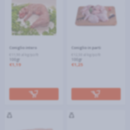
Coniglio intero
Coniglio in parti
€11,90 al kg/pz/lt
€12,50 al kg/pz/lt
100gr
100gr
€1,19
€1,25