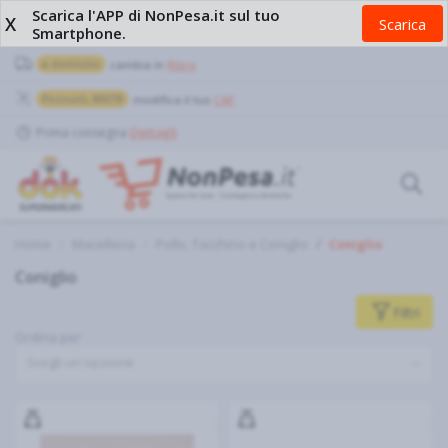
Scarica l'APP di NonPesa.it sul tuo
X
Scarica
Smartphone.
a domicilio
cambia in
Ritiro
Pozzuoli, 80078
modifica il tuo
CAP
Prima consegna
Dettagli
Home
Macelleria
Pollo, Tacchino e Coniglio
Coniglio
Coniglio
Filtri
Ordina per
Scegli un'opzione