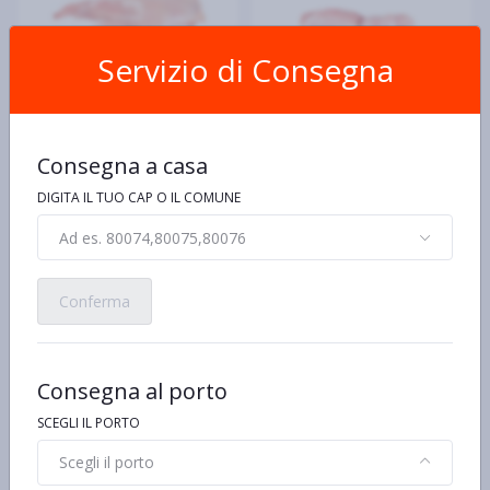
Servizio di Consegna
Coniglio cosce
Coniglio filetto
Consegna a casa
€18,90 al kg/pz/lt
€15,90 al kg/pz/lt
DIGITA IL TUO CAP O IL COMUNE
100gr
100gr
€1,89
€1,59
Ad es. 80074,80075,80076
Conferma
Consegna al porto
SCEGLI IL PORTO
Scegli il porto