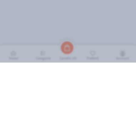
Home
Categorie
Preferiti
Account
Carrello (
0
)
INFORMAZIONI
Come Funziona
FAQ
Termini e Condizioni
Scarica l'App
Soluzione eGrocery per GDO