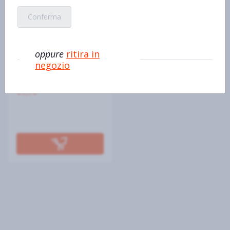
Conferma
oppure
ritira in
Coniglio spalla
negozio
€17,90 al kg/pz/lt
100gr
€1,79