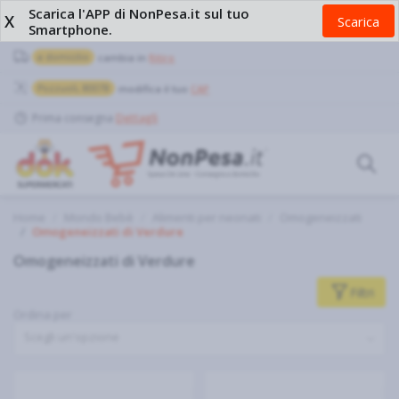
Scarica l'APP di NonPesa.it sul tuo
X
Scarica
Smartphone.
a domicilio
cambia in
Ritiro
Pozzuoli, 80078
modifica il tuo
CAP
Prima consegna
Dettagli
Home
Mondo Bebè
Alimenti per neonati
Omogeneizzati
Omogeneizzati di Verdure
Omogeneizzati di Verdure
Filtri
Ordina per
Scegli un'opzione