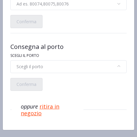
Ad es. 80074,80075,80076
Conferma
Consegna al porto
MELLIN
MELLIN
Mellin Ceci 100% Naturale
MELLIN Piselli, Zucchine e
SCEGLI IL PORTO
Omogeneizzato 2 x 80 g
Carote omogeneizzato 2 x
130 g
€10,31 al kg/pz/lt
€10,73 al kg/pz/lt
Scegli il porto
€1,65
€2,79
Conferma
oppure
ritira in
negozio