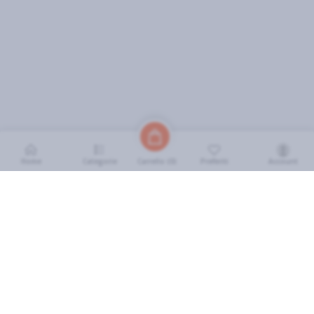
Home
Categorie
Preferiti
Account
Carrello (
0
)
INFORMAZIONI
Come Funziona
FAQ
Termini e Condizioni