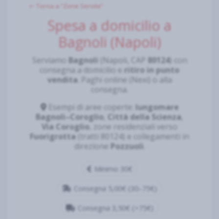
⇠ Torna a “Zone Servite”
Spesa a domicilio a
Bagnoli (Napoli)
Serviamo
Bagnoli
(Napoli, CAP
80124
) con
consegna a domicilio e
ritiro in punto
vendita
. Paghi online (Nexi) o alla
consegna.
Esempi di aree coperte:
lungomare
Bagnoli–Coroglio
,
Città della Scienza
,
Via Coroglio
, zone residenziali verso
Fuorigrotta
(tratti 80124) e collegamenti in
direzione
Pozzuoli
.
Minimo 30€
Consegna 5,00€ (30–75€)
Consegna 3,50€ (>75€)