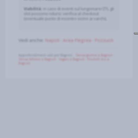
Viabilità:
in caso di eventi sul lungomare/ZTL gli
slot possono ridursi; verifica al checkout
(eventuale punto di incontro vicino ai varchi).
Vedi anche:
Napoli
·
Area Flegrea
·
Pozzuoli
Approfondimenti utili per Bagnoli:
Senza glutine a Bagnoli
·
Senza lattosio a Bagnoli
·
Vegani a Bagnoli
·
Prodotti bio a
Bagnoli