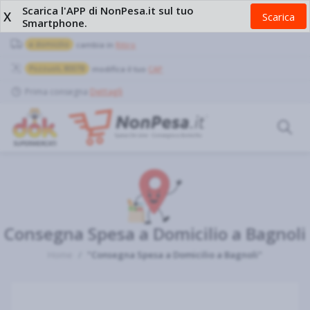
Scarica l'APP di NonPesa.it sul tuo
X
Scarica
Smartphone.
a domicilio
cambia in
Ritiro
Pozzuoli, 80078
modifica il tuo
CAP
Prima consegna
Dettagli
Consegna Spesa a Domicilio a Bagnoli
Home
"Consegna Spesa a Domicilio a Bagnoli"