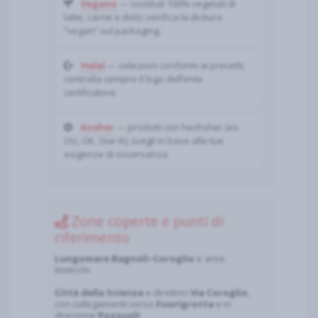
Vegano
— sostituti 100% vegetali di
latte, carne e dolci; verifica la dicitura
“vegan” sul packaging.
Halal
— selezioni conformi ai precetti;
controlla sempre il logo dell’ente
certificatore.
Kosher
— prodotti con hechsher (es.
OU, OK, Star-K); scegli in base alle tue
esigenze di osservanza.
Zone coperte e punti di
riferimento
Lungomare Bagnoli–Coroglio
e aree
limitrofe.
Città della Scienza
e direttrici
Via Coroglio
,
con collegamenti verso
Fuorigrotta
e in
direzione
Pozzuoli
.