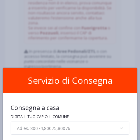
residenza non è in elenco, prova comunque
a inserirlo per verificarne la disponibilità. Se
non risultasse ancora servito, contattaci:
valuteremo l’estensione anche alla tua
zona.
Se invece sei al confine con
Fuorigrotta
o
verso
Pozzuoli
, inserisci il CAP di
riferimento per confermarne la copertura.
In presenza di
Aree Pedonali/ZTL
o con
accesso limitato, la consegna può avvenire su
punto concordato
nelle vicinanze o
ingresso/portineria.
Servizio di Consegna
Come si ordina
Inserisci indirizzo o CAP
80124
.
Consegna a casa
Aggiungi i prodotti e scegli giorno/ora di
consegna.
DIGITA IL TUO CAP O IL COMUNE
Paga online (Nexi) o alla consegna.
Ad es. 80074,80075,80076
Consegna ~2–3 ore; ritiro ~1 ora.