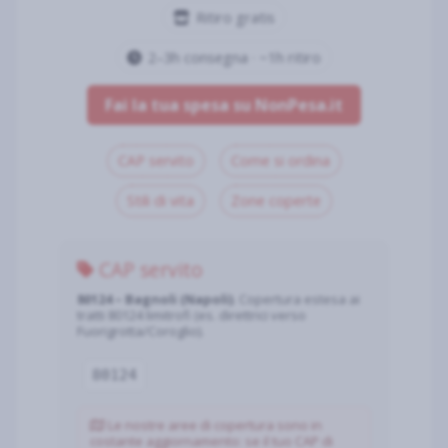
Ritiro gratis
2–3h consegna · ~1h ritiro
Fai la tua spesa su NonPesa.it
CAP servito
Come si ordina
Stili di vita
Zone coperte
CAP servito
80124 – Bagnoli (Napoli)
. Copertura estesa ai
tratti 80124 limitrofi (es. direttrici verso
Fuorigrotta/Coroglio).
80124
Le nostre aree di copertura sono in
costante aggiornamento: se il tuo CAP di