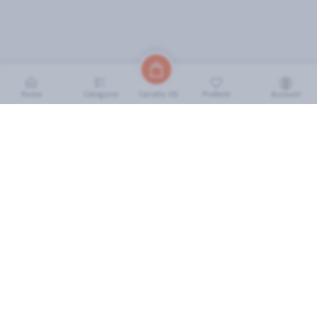
Home
Categorie
Preferiti
Account
Carrello (
0
)
INFORMAZIONI
Come Funziona
FAQ
Termini e Condizioni
Scarica l'App
Soluzione eGrocery per GDO
Zone di Copertura