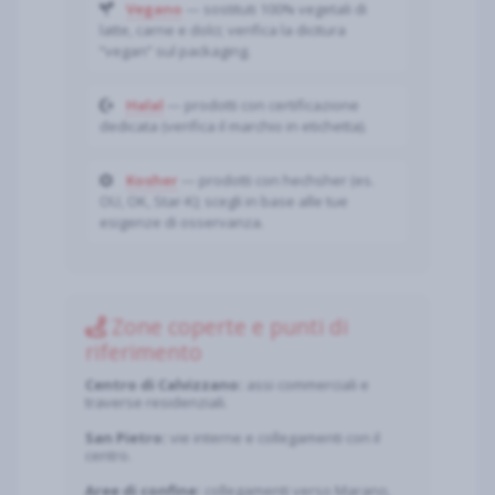
Vegano
— sostituti 100% vegetali di
latte, carne e dolci; verifica la dicitura
“vegan” sul packaging.
Halal
— prodotti con certificazione
dedicata (verifica il marchio in etichetta).
Kosher
— prodotti con hechsher (es.
OU, OK, Star-K); scegli in base alle tue
esigenze di osservanza.
Zone coperte e punti di
riferimento
Centro di Calvizzano:
assi commerciali e
traverse residenziali.
San Pietro:
vie interne e collegamenti con il
centro.
Aree di confine:
collegamenti verso Marano,