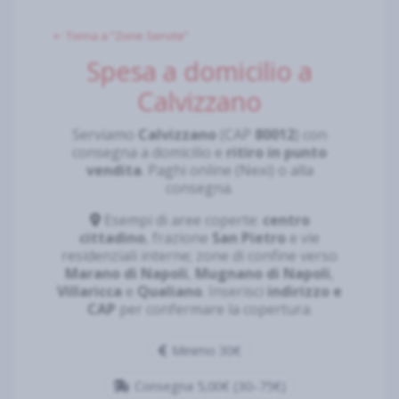
⇠ Torna a “Zone Servite”
Spesa a domicilio a
Calvizzano
Serviamo
Calvizzano
(CAP
80012
) con
consegna a domicilio e
ritiro in punto
vendita
. Paghi online (Nexi) o alla
consegna.
Esempi di aree coperte:
centro
cittadino
, frazione
San Pietro
e vie
residenziali interne; zone di confine verso
Marano di Napoli
,
Mugnano di Napoli
,
Villaricca
e
Qualiano
. Inserisci
indirizzo e
CAP
per confermare la copertura.
Minimo 30€
Consegna 5,00€ (30–75€)