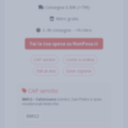
Consegna 3,50€ (>75€)
Ritiro gratis
2–3h consegna · ~1h ritiro
Fai la tua spesa su NonPesa.it
CAP servito
Come si ordina
Stili di vita
Zone coperte
CAP servito
80012 – Calvizzano
(centro, San Pietro e aree
residenziali limitrofe).
80012