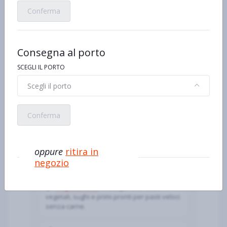
Stili di vita: le categorie più
Conferma
cercate a Calvizzano
Senza lattosio
— latte e yogurt
Consegna al porto
delattosati, formaggi a ridotto contenuto di
lattosio e dessert “HD”: sollievo per chi è
SCEGLI IL PORTO
intollerante.
Scegli il porto
Senza glutine
— referenze dedicate:
pane, pasta, farine e snack; ricorda di
Conferma
controllare sempre diciture e pittogrammi.
100% bio
— solo prodotti da agricoltura
oppure
ritira in
biologica UE, con filiera tracciata e
negozio
disciplinari certificati.
Vegetariano
— burger e affettati
vegetali, sughi e primi pronti per pasti veloci
senza carne.