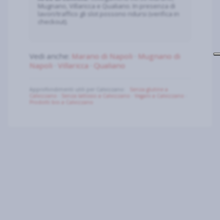
Mugnano, Villaricca e Qualiano. In presenza di
lavori/traffico gli slot possono ridursi (verifica in
checkout).
Vedi anche:
Marano di Napoli
·
Mugnano di
Napoli
·
Villaricca
·
Qualiano
Approfondimenti utili per Calvizzano:
Senza glutine a
Calvizzano
·
Senza lattosio a Calvizzano
·
Vegani a Calvizzano
·
Prodotti bio a Calvizzano