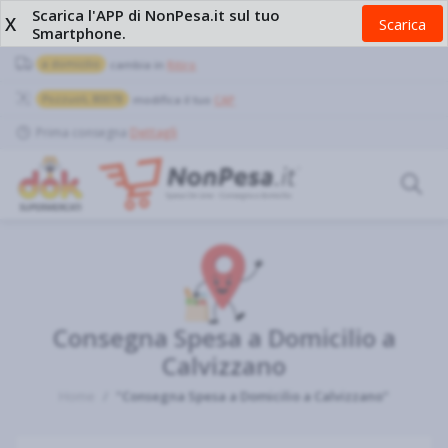
Scarica l'APP di NonPesa.it sul tuo
X
Scarica
Smartphone.
a domicilio
cambia in
Ritiro
Pozzuoli, 80078
modifica il tuo
CAP
Prima consegna
Dettagli
Consegna Spesa a Domicilio a
Calvizzano
Home
"Consegna Spesa a Domicilio a Calvizzano"