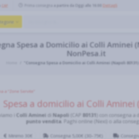
Prima consegna
a partire da Oggi alle 16:00
Dettagli
o
CAP
tegorie
gna Spesa a Domicilio ai Colli Aminei (
NonPesa.it
Home
"Consegna Spesa a Domicilio ai Colli Aminei (Napoli 80131)
a a “Zone Servite”
Spesa a domicilio ai Colli Aminei 
viamo i
Colli Aminei
di
Napoli
(CAP
80131
) con consegna a 
punto vendita
. Paghi online (Nexi) o alla conse
Minimo 30€
Consegna 5,00€ (30–75€)
Consegna