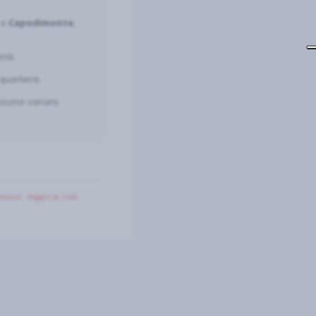
e
Capodimonte
,
nti.
 quartiere.
ossono variare
Aminei
·
Vegani ai Colli