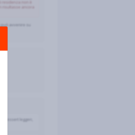
di residenza non è
on risultasse ancora
na può avvenire su
 e dessert leggeri,