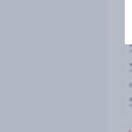
v
c
p
d
p