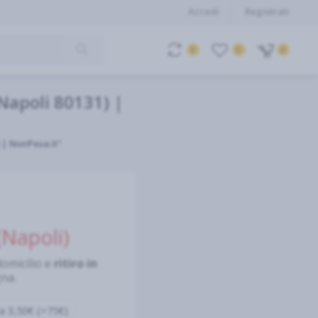
Accedi
Registrati
0
0
0
Napoli 80131) |
 | NonPesa.it"
(Napoli)
domicilio e
ritiro in
gna.
 3,50€ (>75€)