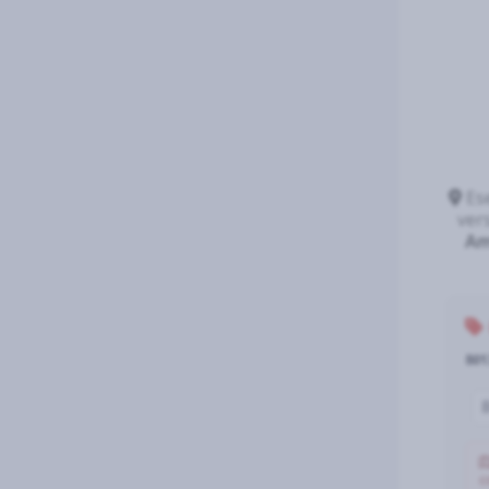
Ese
ver
Am
801
c