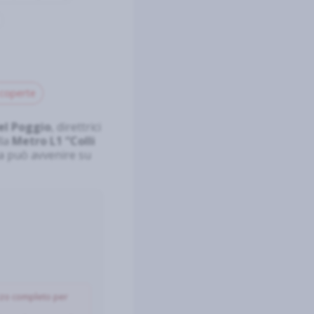
coperte
el Poggio
, direttrici
lla
Metro L1 “Colli
a può avvenire su
izzo completo per