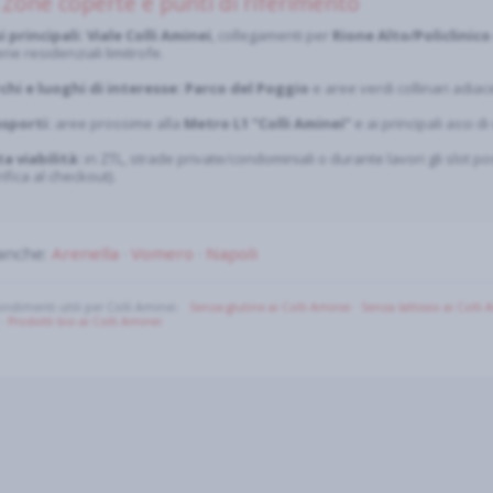
Zone coperte e punti di riferimento
i principali:
Viale Colli Aminei
, collegamenti per
Rione Alto/Policlinico
rie residenziali limitrofe.
chi e luoghi di interesse:
Parco del Poggio
e aree verdi collinari adiace
sporti:
aree prossime alla
Metro L1 “Colli Aminei”
e ai principali assi di
a viabilità:
in ZTL, strade private/condominiali o durante lavori gli slot p
ifica al checkout).
anche:
Arenella
·
Vomero
·
Napoli
ndimenti utili per Colli Aminei:
Senza glutine ai Colli Aminei
·
Senza lattosio ai Colli 
·
Prodotti bio ai Colli Aminei