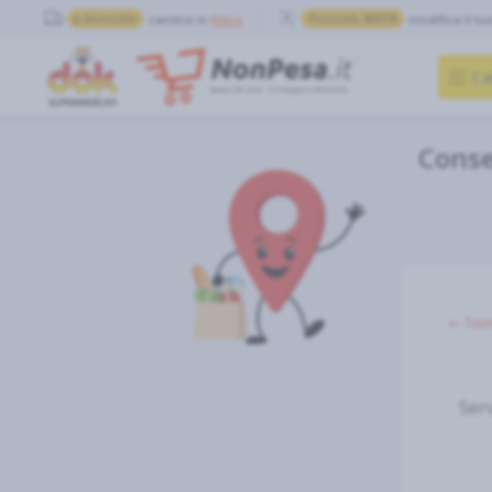
a domicilio
cambia in
Ritiro
Pozzuoli, 80078
modifica il tu
Ca
Conse
⇠ Torn
Ser