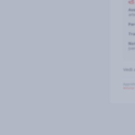
Ass
arte
Par
Tra
Not
(ver
Vedi 
Approfo
Aminei