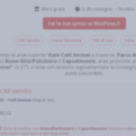
Ritiro gratis
2–3h consegna · ~1h ritiro
Fai la tua spesa su NonPesa.it
CAP servito
Come funziona
Stili di vita
Zone 
mpi di aree coperte:
Viale Colli Aminei
e traverse,
Parco d
so
Rione Alto/Policlinico
e
Capodimonte
, aree prossime a
inei”
. In ZTL o aree con accesso regolamentato la consegn
punto concordato
.
CAP servito
31 – Colli Aminei
(Napoli, NA).
80131
Zone di confine con
Arenella/Vomero
e
Capodimonte
: inserisci indir
onfermare copertura e slot disponibili.