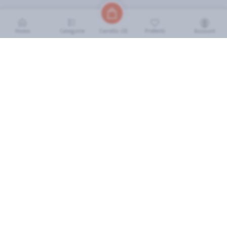
Home
Categorie
Preferiti
Account
Carrello (
0
)
INFORMAZIONI
Come Funziona
FAQ
Termini e Condizioni
Scarica l'App
Soluzione eGrocery per GDO
Zone di Copertura
IL MIO ACCOUNT
Accedi
Cronologia Ordini
I miei preferiti