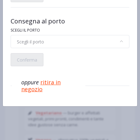
Stili di vita: trova subito i
prodotti che cerchi
Consegna al porto
Senza lattosio
— latte, yogurt e
SCEGLI IL PORTO
formaggi delattosati, dessert e tante
soluzioni pratiche per ogni giorno.
Scegli il porto
Senza glutine
— pane e pasta
dedicati, farine, snack e dolci; ricorda di
Conferma
verificare etichette e pittogrammi di
idoneità.
oppure
ritira in
100% bio
— dispensa e freschi da
negozio
agricoltura biologica certificata, oltre a
referenze per la cura della casa.
Vegetariano
— burger e affettati
vegetali, primi pronti, condimenti e tante
idee gustose senza carne.