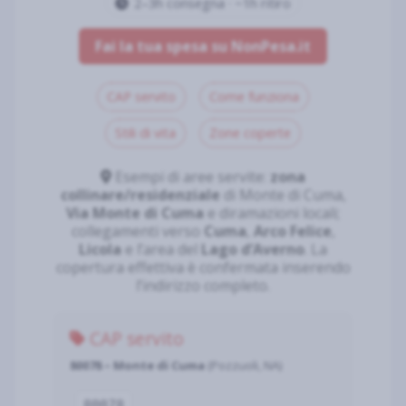
2–3h consegna · ~1h ritiro
Fai la tua spesa su NonPesa.it
CAP servito
Come funziona
Stili di vita
Zone coperte
Esempi di aree servite:
zona
collinare/residenziale
di Monte di Cuma,
Via Monte di Cuma
e diramazioni locali;
collegamenti verso
Cuma
,
Arco Felice
,
Licola
e l’area del
Lago d’Averno
. La
copertura effettiva è confermata inserendo
l’indirizzo completo.
CAP servito
80078 – Monte di Cuma
(Pozzuoli, NA)
80078