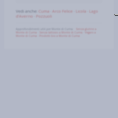
Vedi anche:
Cuma
·
Arco Felice
·
Licola
·
Lago
d’Averno
·
Pozzuoli
Approfondimenti utili per Monte di Cuma:
Senza glutine a
Monte di Cuma
·
Senza lattosio a Monte di Cuma
·
Vegani a
Monte di Cuma
·
Prodotti bio a Monte di Cuma