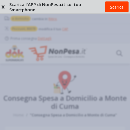
Scarica l'APP di NonPesa.it sul tuo
X
Scarica
Smartphone.
a domicilio
cambia in
Ritiro
Pozzuoli, 80078
modifica il tuo
CAP
Prima consegna
Dettagli
Consegna Spesa a Domicilio a Monte
di Cuma
Home
"Consegna Spesa a Domicilio a Monte di Cuma"