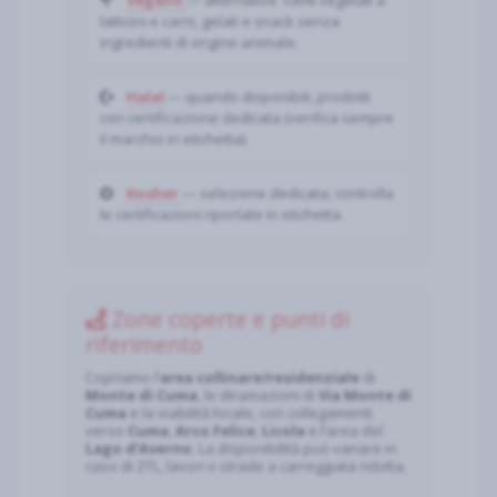
Vegano
— alternative 100% vegetali a
latticini e carni, gelati e snack senza
ingredienti di origine animale.
Halal
— quando disponibili, prodotti
con certificazione dedicata (verifica sempre
il marchio in etichetta).
Kosher
— selezione dedicata; controlla
le certificazioni riportate in etichetta.
Zone coperte e punti di
riferimento
Copriamo l’
area collinare/residenziale
di
Monte di Cuma
, le diramazioni di
Via Monte di
Cuma
e la viabilità locale, con collegamenti
verso
Cuma
,
Arco Felice
,
Licola
e l’area del
Lago d’Averno
. La disponibilità può variare in
caso di ZTL, lavori o strade a carreggiata ridotta.