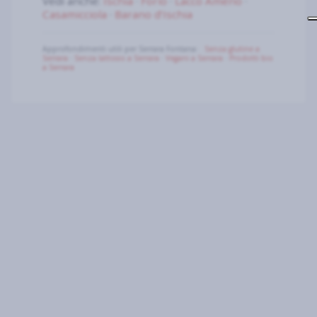
Vedi anche:
Ischia
·
Forio
·
Lacco Ameno
·
Casamicciola
·
Barano d’Ischia
Approfondimenti utili per Serrara Fontana:
Senza glutine a
Serrara
·
Senza lattosio a Serrara
·
Vegani a Serrara
·
Prodotti bio
a Serrara