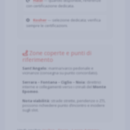
Halal
— quando disponibili, referenze
con certificazione dedicata.
Kosher
— selezione dedicata; verifica
sempre le certificazioni.
Zone coperte e punti di
riferimento
Sant’Angelo:
marina/varco pedonale e
vicinanze (consegna su punto concordato).
Serrara – Fontana – Ciglio – Noia:
direttrici
interne e collegamenti verso i crinali del
Monte
Epomeo
.
Nota viabilità:
strade strette, pendenze o ZTL
possono richiedere punto d’incontro e incidere
sugli slot.