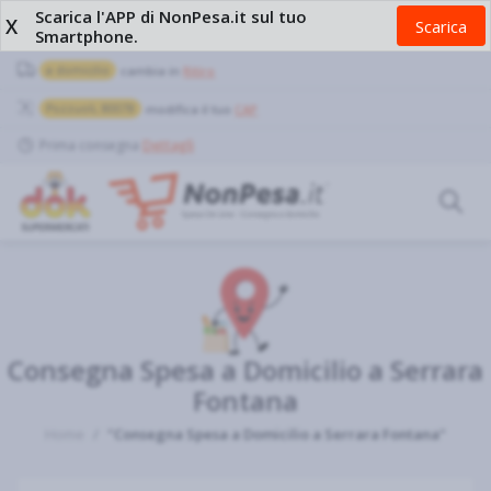
Scarica l'APP di NonPesa.it sul tuo
X
Scarica
Smartphone.
a domicilio
cambia in
Ritiro
Pozzuoli, 80078
modifica il tuo
CAP
Prima consegna
Dettagli
Consegna Spesa a Domicilio a Serrara
Fontana
Home
"Consegna Spesa a Domicilio a Serrara Fontana"