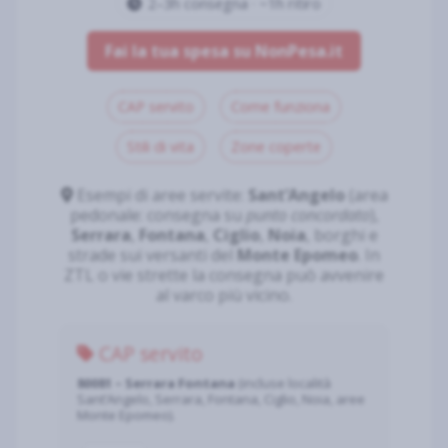
2–3h consegna · ~1h ritiro
Fai la tua spesa su NonPesa.it
CAP servito
Come funziona
Stili di vita
Zone coperte
Esempi di aree servite:
Sant’Angelo
(area
pedonale: consegna su
punto concordato
),
Serrara
,
Fontana
,
Ciglio
,
Noia
, borghi e
strade sui versanti del
Monte Epomeo
. In
ZTL o vie strette la consegna può avvenire
al varco più vicino.
CAP servito
80081 – Serrara Fontana
(incluse località
Sant’Angelo, Serrara, Fontana, Ciglio, Noia, aree
Monte Epomeo).