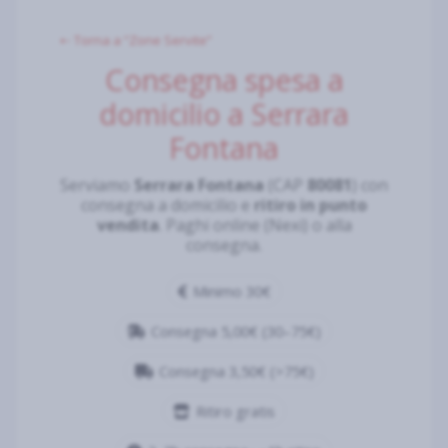
⇠ Torna a “Zone Servite”
Consegna spesa a
domicilio a Serrara
Fontana
Serviamo
Serrara Fontana
(CAP
80081
) con
consegna a domicilio e
ritiro in punto
vendita
. Paghi online (Nexi) o alla
consegna.
Minimo 30€
Consegna 5,00€ (30–75€)
Consegna 3,50€ (>75€)
Ritiro gratis