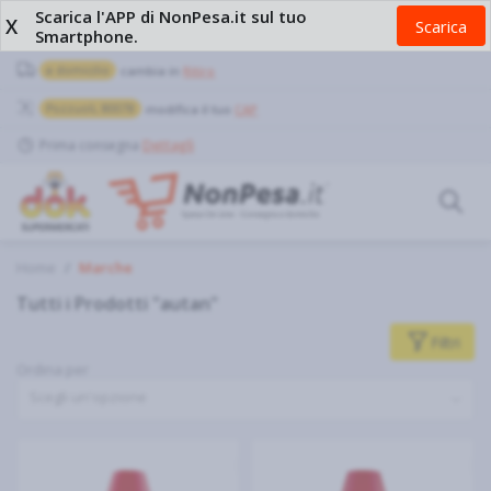
Scarica l'APP di NonPesa.it sul tuo
X
Scarica
Smartphone.
a domicilio
cambia in
Ritiro
Pozzuoli, 80078
modifica il tuo
CAP
Prima consegna
Dettagli
Home
Marche
Tutti i Prodotti "autan"
Filtri
Ordina per
Scegli un'opzione