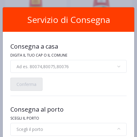
Servizio di Consegna
AUTAN
AUTAN
Consegna a casa
Autan Tropical Vapo
Autan Kids Vapo per
Insetto Repellente e
bambini da 1 anno di età,
DIGITA IL TUO CAP O IL COMUNE
Antizanzare Comuni e
insetto repellente, contro
€79,90 al kg/pz/lt
€59,90 al kg/pz/lt
Tropicali, 100ml
zanzare e zecche, 100ml
€7,99
€5,99
Ad es. 80074,80075,80076
Conferma
Consegna al porto
SCEGLI IL PORTO
Scegli il porto