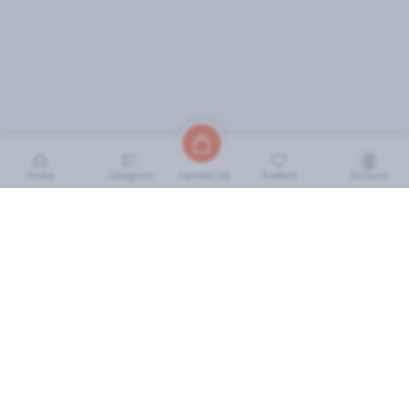
Home
Categorie
Preferiti
Account
Carrello (
0
)
INFORMAZIONI
Come Funziona
FAQ
Termini e Condizioni
Scarica l'App
Soluzione eGrocery per GDO