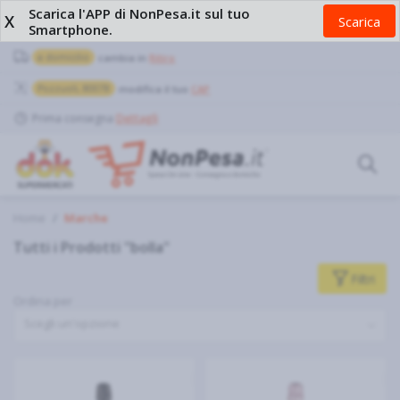
Scarica l'APP di NonPesa.it sul tuo
X
Scarica
Smartphone.
a domicilio
cambia in
Ritiro
Pozzuoli, 80078
modifica il tuo
CAP
Prima consegna
Dettagli
Home
Marche
Tutti i Prodotti "bolla"
Filtri
Ordina per
Scegli un'opzione