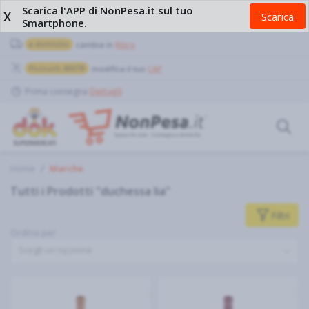
Scarica l'APP di NonPesa.it sul tuo
X
Scarica
Smartphone.
a domicilio
cambia in
Ritiro
Pozzuoli, 80078
modifica il tuo
CAP
Prima consegna
Dettagli
Home
Marche
Tutti i Prodotti "duchessa lia"
Filtri
Ordina per
Scegli un'opzione