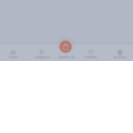
Home
Categorie
Preferiti
Account
Carrello (
0
)
INFORMAZIONI
Come Funziona
FAQ
Termini e Condizioni
Scarica l'App
Soluzione eGrocery per GDO