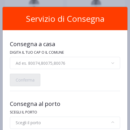
Servizio di Consegna
DUCHESSA LIA
DUCHESSA LIA
Consegna a casa
Duchessa Lia Dolcetto
Duchessa Lia Barbera
d'Alba DOC 75 cl
d'Asti DOCG Superiore
DIGITA IL TUO CAP O IL COMUNE
Galanera 75 cl
€8,80 al kg/pz/lt
€11,99 al kg/pz/lt
€6,60
€8,99
Ad es. 80074,80075,80076
Conferma
Consegna al porto
SCEGLI IL PORTO
Scegli il porto