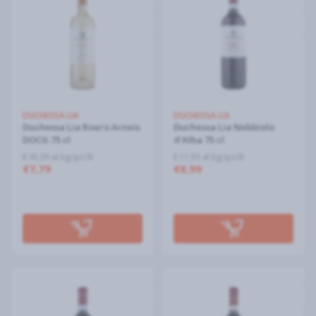
DUCHESSA LIA
DUCHESSA LIA
Duchessa Lia Roero Arneis
Duchessa Lia Nebbiolo
DOCG 75 cl
d'Alba 75 cl
€10,39 al kg/pz/lt
€11,99 al kg/pz/lt
€7,79
€8,99