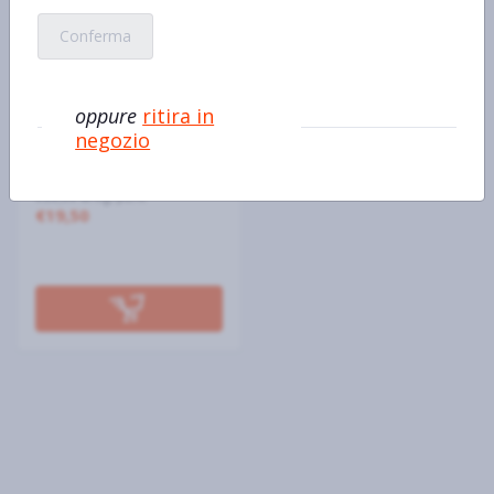
Conferma
oppure
ritira in
DUCHESSA LIA
negozio
Duchessa Lia Barolo DOCG
75 cl
€26,00 al kg/pz/lt
€19,50