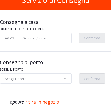
Servizio di Consegna
cciolato 26 g
duplo Nocciolato 5 x 26 g
kg/pz/lt
€23,00 al kg/pz/lt
€2,99
Consegna a casa
DIGITA IL TUO CAP O IL COMUNE
Ad es. 80074,80075,80076
Conferma
Aggiungi
Aggiungi
Consegna al porto
SCEGLI IL PORTO
Scegli il porto
Conferma
oppure
ritira in negozio