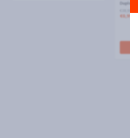
Duplo No
€38,08 al 
€0,99