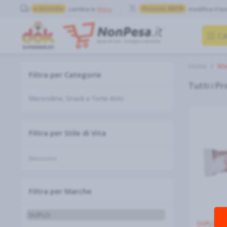
a domicilio
cambia in
Ritiro
Pozzuoli, 80078
modifica il tu
Ca
Home
Ma
Filtra per Categorie
Tutti i Pr
Filtra per Stile di Vita
Nessuno
Filtra per Marche
DUPLO