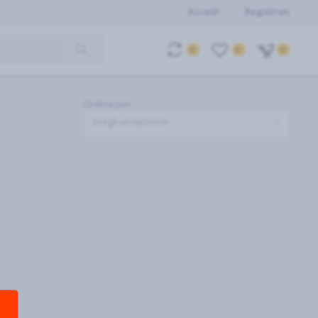
Accedi
Registrati
0
0
0
Ordina per
Scegli un'opzione