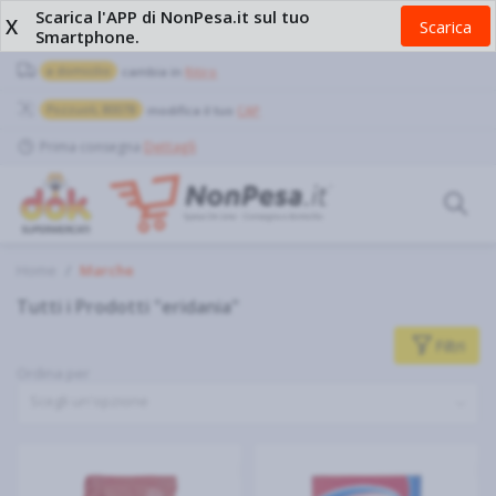
Scarica l'APP di NonPesa.it sul tuo
X
Scarica
Smartphone.
a domicilio
cambia in
Ritiro
Pozzuoli, 80078
modifica il tuo
CAP
Prima consegna
Dettagli
Home
Marche
Tutti i Prodotti "eridania"
Filtri
Ordina per
Scegli un'opzione