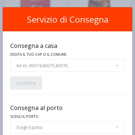
Servizio di Consegna
ERIDANIA
ERIDANIA
Consegna a casa
Eridania Classico lo
Eridania Zucchero di Pura
Zucchero 1 kg
Canna Demerara Dark 500
DIGITA IL TUO CAP O IL COMUNE
g
€0,95 al kg/pz/lt
€3,50 al kg/pz/lt
€0,95
€1,75
Ad es. 80074,80075,80076
Conferma
Consegna al porto
SCEGLI IL PORTO
Scegli il porto