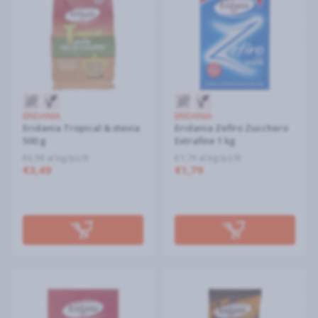
ERIDANIA
ERIDANIA
Eridania Tropical & stevia
Eridania Zefiro Zucchero
500 g
Extrafine 1 kg
€6,98 al kg/pz/lt
€1,79 al kg/pz/lt
€3,49
€1,79