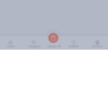
Home
Categorie
Preferiti
Account
Carrello (
0
)
INFORMAZIONI
Come Funziona
FAQ
Termini e Condizioni
Scarica l'App
Soluzione eGrocery per GDO