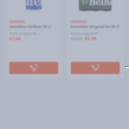
HEINEKEN
HEINEKEN
Heineken 0.0 Beer 33 cl
Heineken Original 6 x 33 cl
€3,03 al kg/pz/lt
€2,02 al kg/pz/lt
€1,00
€4,95
€3,99