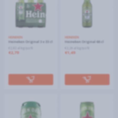
HEINEKEN
HEINEKEN
Heineken Original 3 x 33 cl
Heineken Original 66 cl
€2,82 al kg/pz/lt
€2,26 al kg/pz/lt
€2,79
€1,49