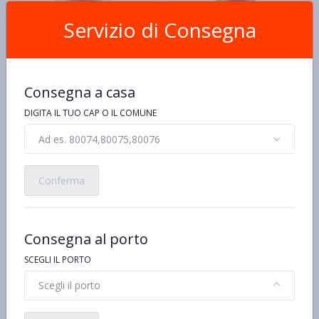
Servizio di Consegna
HEINEKEN
HEINEKEN
Consegna a casa
Heineken 5 L
Heineken Original Lattina
33 cl
DIGITA IL TUO CAP O IL COMUNE
€3,98 al kg/pz/lt
€19,90
€3,03 al kg/pz/lt
€1,00
Ad es. 80074,80075,80076
Conferma
Consegna al porto
SCEGLI IL PORTO
Scegli il porto