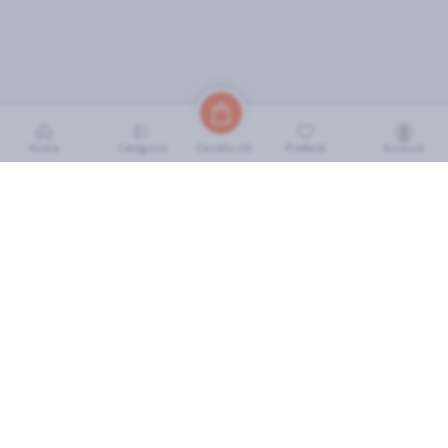
Home
Categorie
Preferiti
Account
Carrello (
0
)
INFORMAZIONI
Come Funziona
FAQ
Termini e Condizioni
Scarica l'App
Soluzione eGrocery per GDO
Zone di Copertura