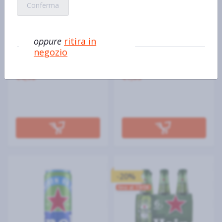
Conferma
oppure
ritira in
HEINEKEN
HEINEKEN
negozio
Heineken Mini 8 x 15 cl
Heineken Original 40 cl
€4,15 al kg/pz/lt
€2,63 al kg/pz/lt
€4,98
€1,05
-20%
fino al 19/08