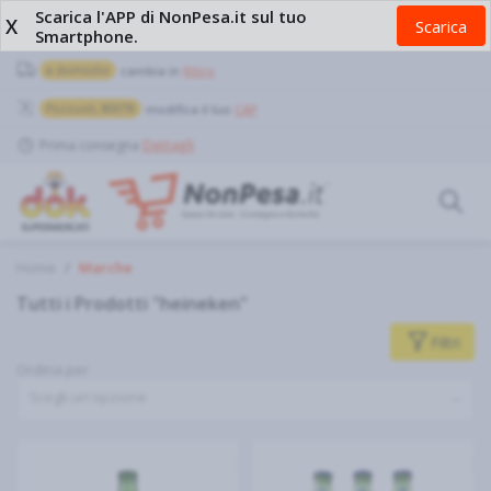
Scarica l'APP di NonPesa.it sul tuo
X
Scarica
Smartphone.
a domicilio
cambia in
Ritiro
Pozzuoli, 80078
modifica il tuo
CAP
Prima consegna
Dettagli
Home
Marche
Tutti i Prodotti "heineken"
Filtri
Ordina per
Scegli un'opzione