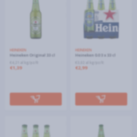
HEINEKEN
HEINEKEN
Heineken Original 33 cl
Heineken 0.0 3 x 33 cl
€4,21 al kg/pz/lt
€3,02 al kg/pz/lt
€1,39
€2,99