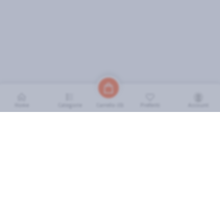
Home
Categorie
Preferiti
Account
Carrello (
0
)
INFORMAZIONI
Come Funziona
FAQ
Termini e Condizioni
Scarica l'App