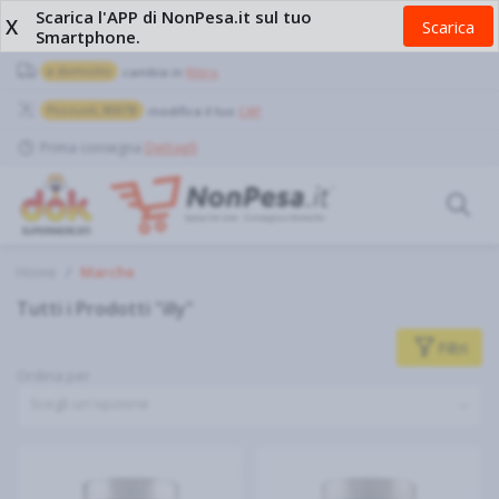
Scarica l'APP di NonPesa.it sul tuo
X
Scarica
Smartphone.
a domicilio
cambia in
Ritiro
Pozzuoli, 80078
modifica il tuo
CAP
Prima consegna
Dettagli
Home
Marche
Tutti i Prodotti "illy"
Filtri
Ordina per
Scegli un'opzione