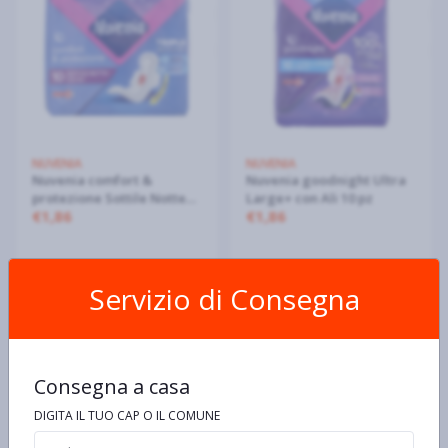
NUVENIA
NUVENIA
Nuvenia comfort &
Nuvenia goodnight Ultra
protezione Sottile Notte+
Large+ con Ali 10 pz
€1,86
€1,86
con Ali 10 pz
Servizio di Consegna
Consegna a casa
DIGITA IL TUO CAP O IL COMUNE