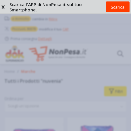
Scarica l'APP di NonPesa.it sul tuo
X
Scarica
Smartphone.
a domicilio
cambia in
Ritiro
Pozzuoli, 80078
modifica il tuo
CAP
Prima consegna
Dettagli
Home
Marche
Tutti i Prodotti "nuvenia"
Filtri
Ordina per
Scegli un'opzione