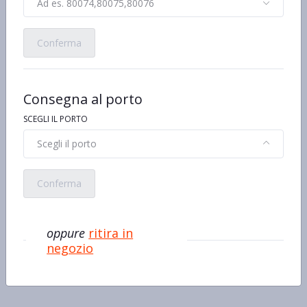
Ad es. 80074,80075,80076
Conferma
Consegna al porto
NUVENIA
Nuvenia protezione totale
SCEGLI IL PORTO
Ultra Regular+ con Ali 14
€1,86
pz
Scegli il porto
Conferma
oppure
ritira in
negozio