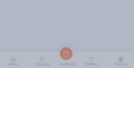
Home
Categorie
Preferiti
Account
Carrello (
0
)
INFORMAZIONI
Come Funziona
FAQ
Termini e Condizioni
Scarica l'App