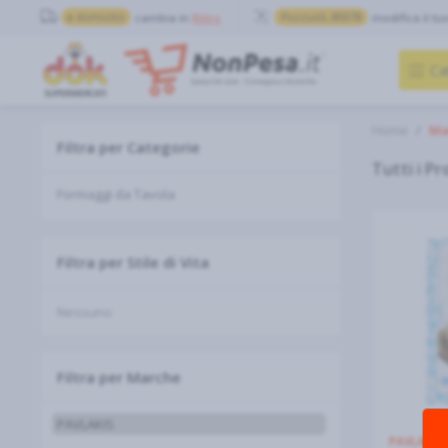
a domicilio
cambia in
Ritiro
Pozzuoli, 80078
modifica il tu
Ca
Home
Ma
Filtra per Categorie
Tutti i Pr
Filtra per Stile di Vita
Nessuno
Filtra per Marche
PAVLAKIS