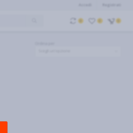
Accedi
Registrati
0
0
0
Ordina per
Scegli un'opzione