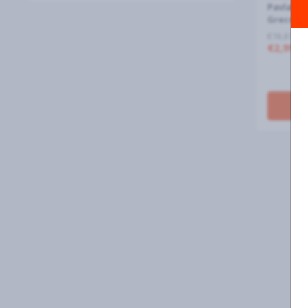
Pavlakis
Greco Le
€16,61 al 
€2,99