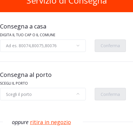
Servizio di Consegna
 Light Formaggio
ggero 180 g
kg/pz/lt
Consegna a casa
DIGITA IL TUO CAP O IL COMUNE
Ad es. 80074,80075,80076
Conferma
Aggiungi
Consegna al porto
SCEGLI IL PORTO
Scegli il porto
Conferma
oppure
ritira in negozio