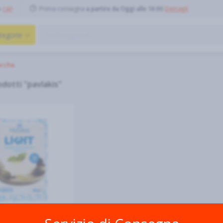
Prima consegna
a partire da Oggi alle 16:00
Dettagli
o
CAP
tegorie
rche
odotti "pavlakis"