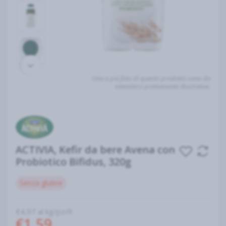
Una o più foto di questo prodotto sono da
intendersi prettamente illustrative.
ACTIVIA, Kefir da bere Avena con
Probiotico Bifidus, 320g
Senza glutine
€4,97 al kg/pz/lt
€1,59