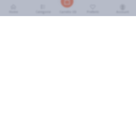
Home
Categorie
Preferiti
Account
Carrello (
0
)
INFORMAZIONI
Come Funziona
FAQ
Termini e Condizioni
Scarica l'App
Soluzione eGrocery per GDO
Zone di Copertura
IL MIO ACCOUNT
Accedi
Cronologia Ordini
I miei preferiti