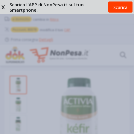
Scarica l'APP di NonPesa.it sul tuo
X
Scarica
Smartphone.
a domicilio
cambia in
Ritiro
Pozzuoli, 80078
modifica il tuo
CAP
Prima consegna
Dettagli