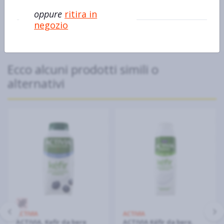
L'unico con gli autentici lieviti e i nostri 4 miliardi di probiotici
oppure
ritira in
negozio
Ecco alcuni prodotti simili o
alternativi
ACTIVIA
ACTIVIA
ACTIVIA, Kefir da bere
ACTIVIA Kéfir da bere,