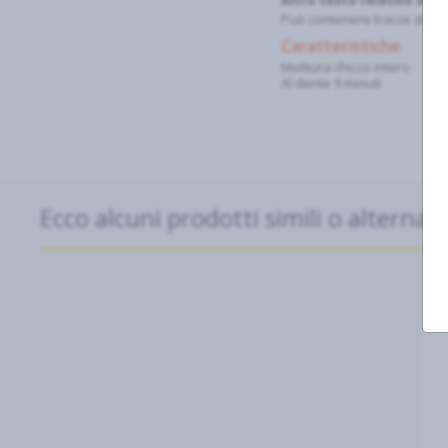
Altro testo relativo ad a
Può contenere tracce di so
Caratteristiche
Molitura chicco intero
Al dente 9 minuti
Ecco alcuni prodotti simili o alternati