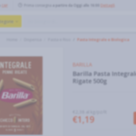
Prima consegna
a partire da Oggi alle 16:00
Dettagli
o
CAP
tegorie
Home
Dispensa
Pasta e Riso
Pasta Integrale e Biologica
BARILLA
Barilla Pasta Integra
Rigate 500g
€2,38 al kg/pz/lt
€1,19