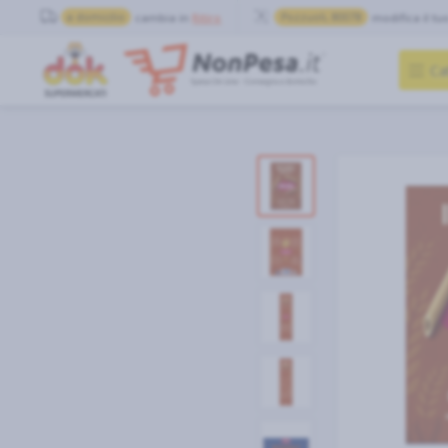
a domicilio
cambia in
Ritiro
Pozzuoli, 80078
modifica il tu
Ca