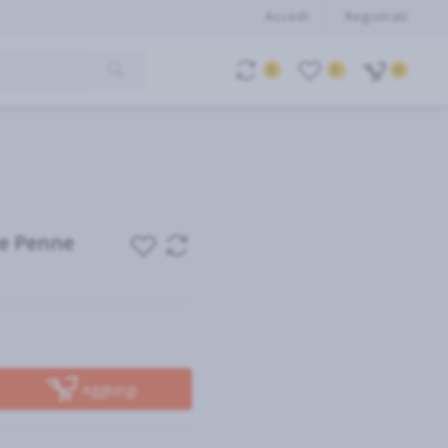
Accedi
Registrati
0
0
0
le Penne
Aggiungi