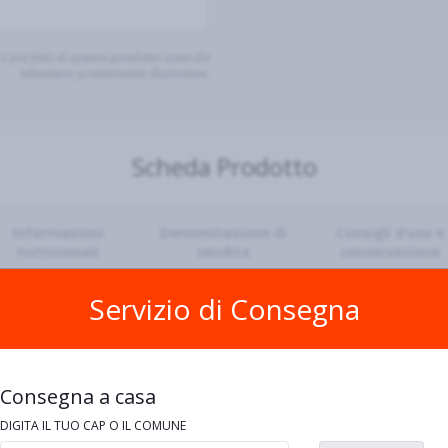
o più foto di questo prodotto sono da
intendersi prettamente illustrative.
Scheda Prodotto
Informazioni
Denominazione di
Consigli d'uso e
nutrizionali
vendita
conservazione
Servizio di Consegna
duro
ia
e
senape
Consegna a casa
, Potrebbe contenere Soia, Contiene Grano/Frumento
DIGITA IL TUO CAP O IL COMUNE