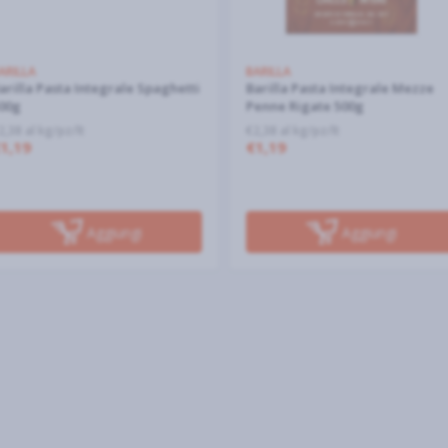
ARILLA
BARILLA
arilla Pasta Integrale Spaghetti
Barilla Pasta Integrale Mezze
00g
Penne Rigate 500g
2,38 al kg/pz/lt
€2,38 al kg/pz/lt
1,19
€1,19
Aggiungi
Aggiungi