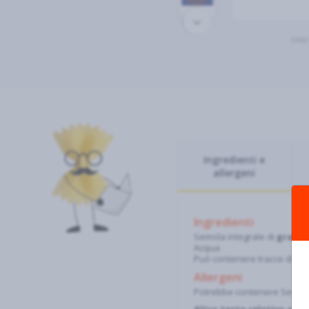
Una 
Ingredienti e
allergeni
Ingredienti
Semola integrale di
grano
Acqua
Può contenere tracce di
so
Allergeni
Potrebbe contenere Senape