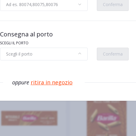
llergeni
Ad es. 80074,80075,80076
Conferma
ia e senape
Consegna al porto
SCEGLI IL PORTO
Scegli il porto
Conferma
vi
oppure
ritira in negozio